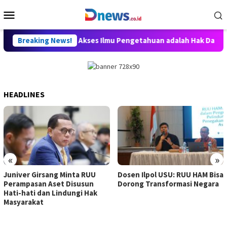
Skip
Mobile
to
Menu
content
, Willy Aditya: Akses Ilmu Pengetahuan adalah Hak Dasar Warga
Breaking News!
HEADLINES
«
»
Juniver Girsang Minta RUU
Dosen Ilpol USU: RUU HAM Bisa
Perampasan Aset Disusun
Dorong Transformasi Negara
Hati-hati dan Lindungi Hak
Masyarakat