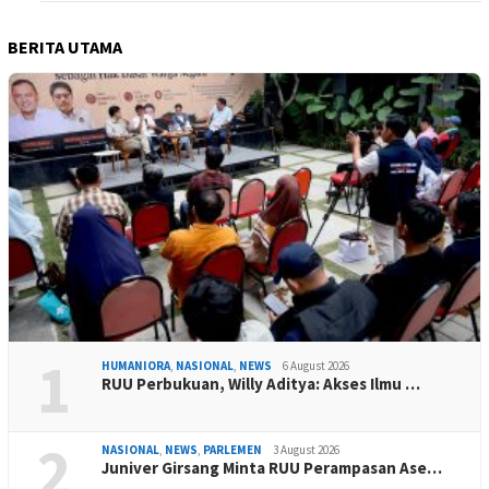
BERITA UTAMA
1
HUMANIORA
,
NASIONAL
,
NEWS
6 August 2026
RUU Perbukuan, Willy Aditya: Akses Ilmu …
2
NASIONAL
,
NEWS
,
PARLEMEN
3 August 2026
Juniver Girsang Minta RUU Perampasan Ase…