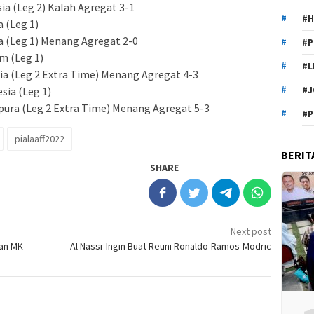
sia (Leg 2) Kalah Agregat 3-1
#H
a (Leg 1)
na (Leg 1) Menang Agregat 2-0
#P
am (Leg 1)
#L
sia (Leg 2 Extra Time) Menang Agregat 4-3
sia (Leg 1)
#J
pura (Leg 2 Extra Time) Menang Agregat 5-3
#P
pialaaff2022
BERIT
SHARE
Next post
san MK
Al Nassr Ingin Buat Reuni Ronaldo-Ramos-Modric