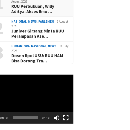
1
August 2026
RUU Perbukuan, Willy
Aditya: Akses Ilmu …
2
NASIONAL
,
NEWS
,
PARLEMEN
3 August
2026
Juniver Girsang Minta RUU
Perampasan Ase…
3
HUMANIORA
,
NASIONAL
,
NEWS
31 July
2026
Dosen Ilpol USU: RUU HAM
Bisa Dorong Tra…
00:00
01:30