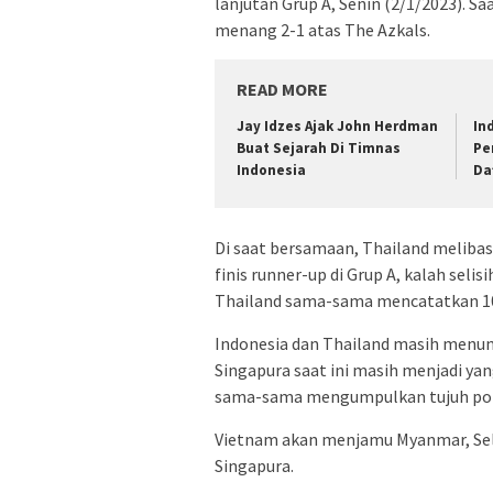
lanjutan Grup A, Senin (2/1/2023). S
menang 2-1 atas The Azkals.
READ MORE
Jay Idzes Ajak John Herdman
In
Buat Sejarah Di Timnas
Pe
Indonesia
Da
Di saat bersamaan, Thailand melibas 
finis runner-up di Grup A, kalah seli
Thailand sama-sama mencatatkan 10
Indonesia dan Thailand masih menung
Singapura saat ini masih menjadi yan
sama-sama mengumpulkan tujuh poi
Vietnam akan menjamu Myanmar, Sela
Singapura.