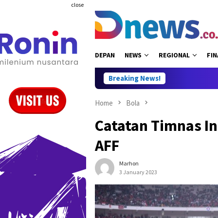
Skip
close
to
content
DEPAN
NEWS
REGIONAL
FIN
Breaking News!
Home
Bola
Catatan Timnas In
AFF
Marhon
3 January 2023