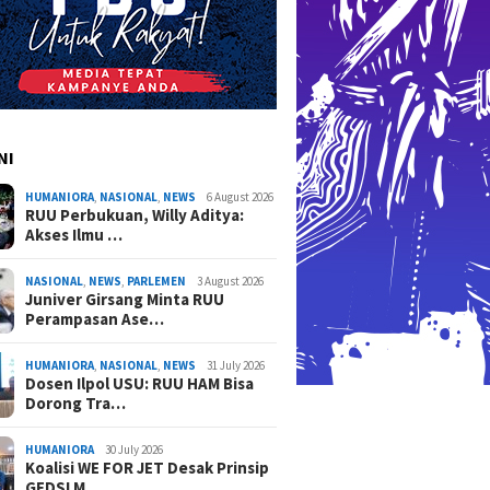
NI
HUMANIORA
,
NASIONAL
,
NEWS
6 August 2026
RUU Perbukuan, Willy Aditya:
Akses Ilmu …
NASIONAL
,
NEWS
,
PARLEMEN
3 August 2026
Juniver Girsang Minta RUU
Perampasan Ase…
HUMANIORA
,
NASIONAL
,
NEWS
31 July 2026
Dosen Ilpol USU: RUU HAM Bisa
Dorong Tra…
HUMANIORA
30 July 2026
Koalisi WE FOR JET Desak Prinsip
GEDSI M…