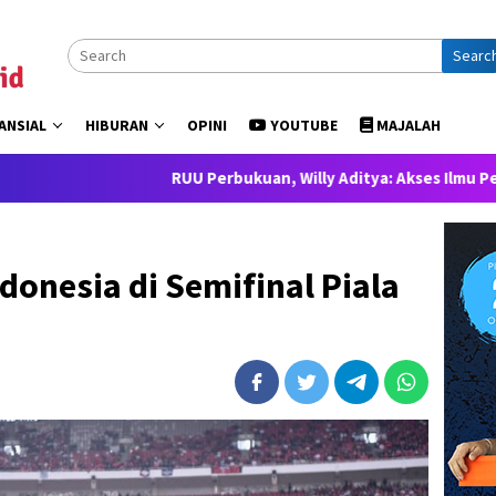
Searc
ANSIAL
HIBURAN
OPINI
YOUTUBE
MAJALAH
RUU Perbukuan, Willy Aditya: Akses Ilmu Pengetahuan ad
donesia di Semifinal Piala