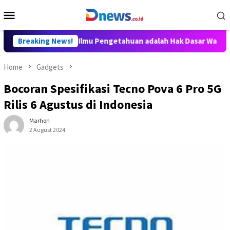
Skip
Mobile
to
Menu
content
y Aditya: Akses Ilmu Pengetahuan adalah Hak Dasar Warga Negar
Breaking News!
Home
Gadgets
Bocoran Spesifikasi Tecno Pova 6 Pro 5G
Rilis 6 Agustus di Indonesia
Marhon
2 August 2024