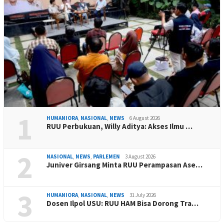
1
HUMANIORA
,
NASIONAL
,
NEWS
6 August 2026
RUU Perbukuan, Willy Aditya: Akses Ilmu …
2
NASIONAL
,
NEWS
,
PARLEMEN
3 August 2026
Juniver Girsang Minta RUU Perampasan Ase…
3
HUMANIORA
,
NASIONAL
,
NEWS
31 July 2026
Dosen Ilpol USU: RUU HAM Bisa Dorong Tra…