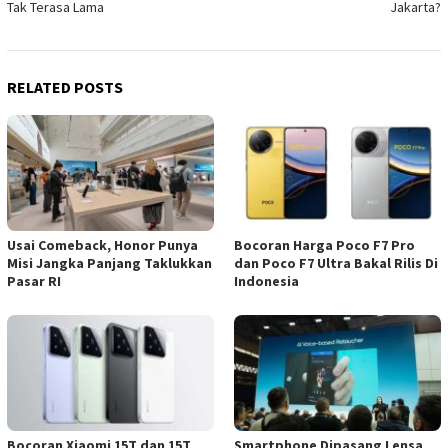
Tak Terasa Lama
Jakarta?
RELATED POSTS
Usai Comeback, Honor Punya
Bocoran Harga Poco F7 Pro
Misi Jangka Panjang Taklukkan
dan Poco F7 Ultra Bakal Rilis Di
Pasar RI
Indonesia
Bocoran Xiaomi 15T dan 15T
Smartphone Dipasang Lensa