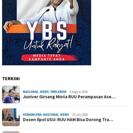
TERKINI
NASIONAL
,
NEWS
,
PARLEMEN
3 August 2026
Juniver Girsang Minta RUU Perampasan Ase…
HUMANIORA
,
NASIONAL
,
NEWS
31 July 2026
Dosen Ilpol USU: RUU HAM Bisa Dorong Tra…