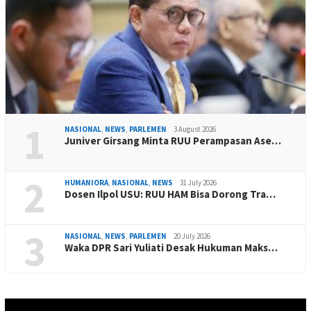
1
NASIONAL
,
NEWS
,
PARLEMEN
3 August 2026
Juniver Girsang Minta RUU Perampasan Ase…
2
HUMANIORA
,
NASIONAL
,
NEWS
31 July 2026
Dosen Ilpol USU: RUU HAM Bisa Dorong Tra…
3
NASIONAL
,
NEWS
,
PARLEMEN
20 July 2026
Waka DPR Sari Yuliati Desak Hukuman Maks…
Video