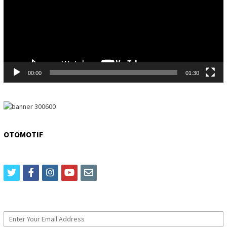
00:00
01:30
OTOMOTIF
twitter
facebook
instagram
youtube
email