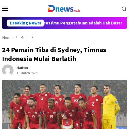
Skip
Mobile
to
Menu
content
ly Aditya: Akses Ilmu Pengetahuan adalah Hak Dasar Warga Negar
Breaking News!
Home
Bola
24 Pemain Tiba di Sydney, Timnas
Indonesia Mulai Berlatih
Marhon
17 March 2025