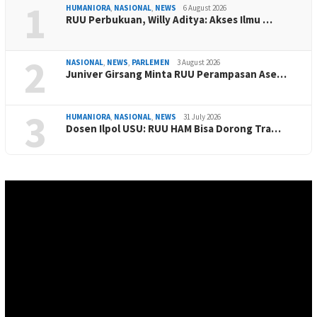
1
HUMANIORA
,
NASIONAL
,
NEWS
6 August 2026
RUU Perbukuan, Willy Aditya: Akses Ilmu …
2
NASIONAL
,
NEWS
,
PARLEMEN
3 August 2026
Juniver Girsang Minta RUU Perampasan Ase…
3
HUMANIORA
,
NASIONAL
,
NEWS
31 July 2026
Dosen Ilpol USU: RUU HAM Bisa Dorong Tra…
Video
Player