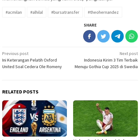
#acmilan
#alhilal
#bursatransfer
#theohernandez
SHARE
Post
Previous post
Next post
Ini Keterangan Pelatih Oxford
Indonesia Kirim 3 Tim Terbaik
navigation
United Soal Cedera Ole Romeny
Menuju Gothia Cup 2025 di Swedia
RELATED POSTS