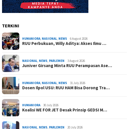
TERKINI
HUMANIORA
,
NASIONAL
,
NEWS
6 August 2026
RUU Perbukuan, Willy Aditya: Akses Ilmu …
NASIONAL
,
NEWS
,
PARLEMEN
3 August 2026
Juniver Girsang Minta RUU Perampasan Ase…
HUMANIORA
,
NASIONAL
,
NEWS
31 July 2026
Dosen Ilpol USU: RUU HAM Bisa Dorong Tra…
HUMANIORA
30 July 2026
Koalisi WE FOR JET Desak Prinsip GEDSI M…
NASIONAL
,
NEWS
,
PARLEMEN
20 July 2026