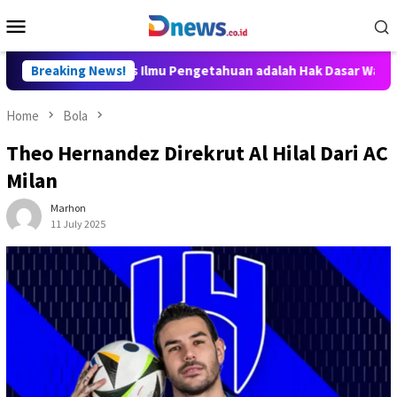
Skip
Mobile
to
Menu
content
y Aditya: Akses Ilmu Pengetahuan adalah Hak Dasar Warga Negar
Breaking News!
Home
Bola
Theo Hernandez Direkrut Al Hilal Dari AC
Milan
Marhon
11 July 2025