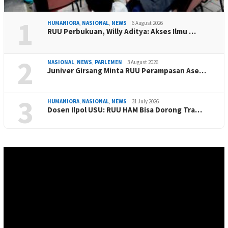
1
HUMANIORA
,
NASIONAL
,
NEWS
6 August 2026
RUU Perbukuan, Willy Aditya: Akses Ilmu …
2
NASIONAL
,
NEWS
,
PARLEMEN
3 August 2026
Juniver Girsang Minta RUU Perampasan Ase…
3
HUMANIORA
,
NASIONAL
,
NEWS
31 July 2026
Dosen Ilpol USU: RUU HAM Bisa Dorong Tra…
Video
Player