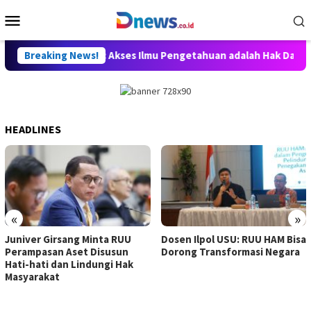
Skip
Mobile
to
Menu
content
, Willy Aditya: Akses Ilmu Pengetahuan adalah Hak Dasar Warga
Breaking News!
HEADLINES
«
»
Juniver Girsang Minta RUU
Dosen Ilpol USU: RUU HAM Bisa
Perampasan Aset Disusun
Dorong Transformasi Negara
Hati-hati dan Lindungi Hak
Masyarakat