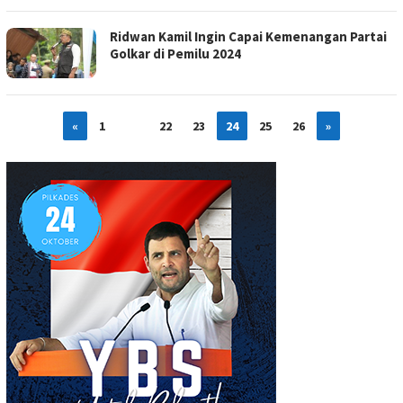
Ridwan Kamil Ingin Capai Kemenangan Partai
Golkar di Pemilu 2024
«
1
…
22
23
24
25
26
»