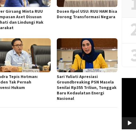
ver Girsang Minta RUU
Dosen Ilpol USU: RUU HAM Bisa
mpasan Aset Disusun
Dorong Transformasi Negara
-hati dan Lindungi Hak
arakat
ndra Tepis Hotman:
Sari Yuliati Apresiasi
Video
iden Tak Pernah
Groundbreaking PSN Masela
Player
rvensi Hukum
Senilai Rp355 Triliun, Tonggak
Baru Kedaulatan Energi
Nasional