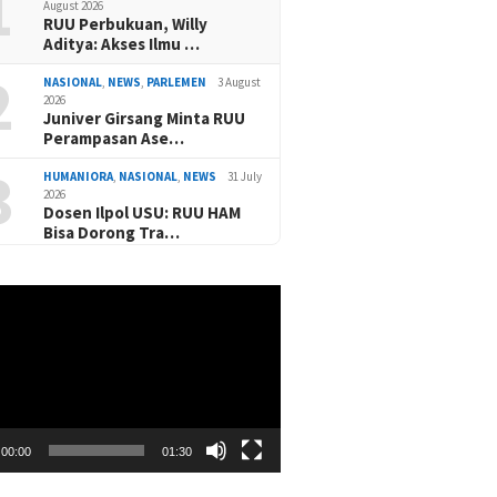
1
August 2026
RUU Perbukuan, Willy
Aditya: Akses Ilmu …
2
NASIONAL
,
NEWS
,
PARLEMEN
3 August
2026
Juniver Girsang Minta RUU
Perampasan Ase…
3
HUMANIORA
,
NASIONAL
,
NEWS
31 July
2026
Dosen Ilpol USU: RUU HAM
Bisa Dorong Tra…
00:00
01:30