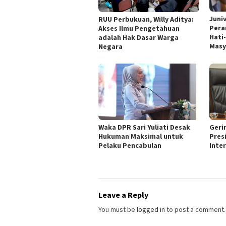
Juni
RUU Perbukuan, Willy Aditya:
Pera
Akses Ilmu Pengetahuan
Hati
adalah Hak Dasar Warga
Masy
Negara
Waka DPR Sari Yuliati Desak
Geri
Hukuman Maksimal untuk
Pres
Pelaku Pencabulan
Inte
Leave a Reply
You must be
logged in
to post a comment.