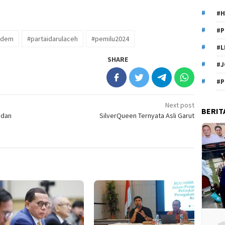
#H
#P
sdem
#partaidarulaceh
#pemilu2024
#L
SHARE
#J
#P
Next post
BERIT
 dan
SilverQueen Ternyata Asli Garut