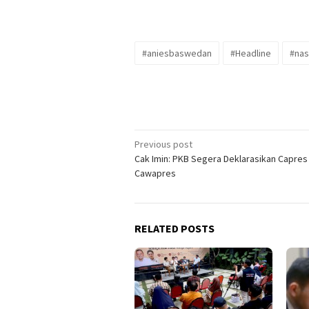
#aniesbaswedan
#Headline
#na
Post
Previous post
Cak Imin: PKB Segera Deklarasikan Capres
navigation
Cawapres
RELATED POSTS