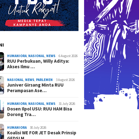
NI
HUMANIORA
,
NASIONAL
,
NEWS
6 August 2026
RUU Perbukuan, Willy Aditya:
Akses Ilmu …
NASIONAL
,
NEWS
,
PARLEMEN
3 August 2026
Juniver Girsang Minta RUU
Perampasan Ase…
HUMANIORA
,
NASIONAL
,
NEWS
31 July 2026
Dosen Ilpol USU: RUU HAM Bisa
Dorong Tra…
HUMANIORA
30 July 2026
Koalisi WE FOR JET Desak Prinsip
GEDSI M…