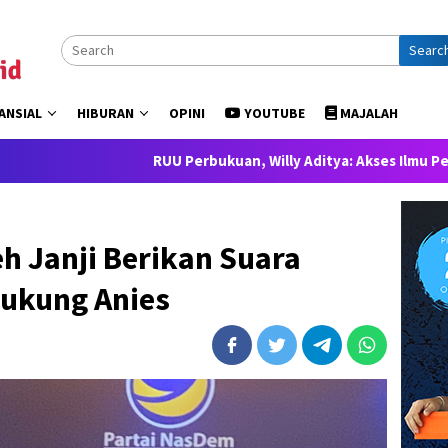
Searc
ANSIAL
HIBURAN
OPINI
YOUTUBE
MAJALAH
RUU Perbukuan, Willy Aditya: Akses Ilmu Pengetahuan ada
eh Janji Berikan Suara
dukung Anies