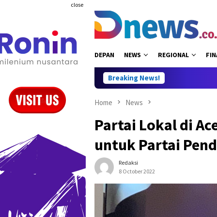
Skip
close
to
content
DEPAN
NEWS
REGIONAL
FIN
Breaking News!
Home
News
Partai Lokal di Ac
untuk Partai Pen
Redaksi
8 October 2022