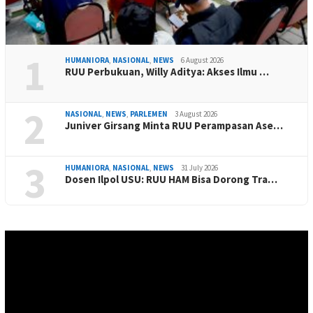
1
HUMANIORA
,
NASIONAL
,
NEWS
6 August 2026
RUU Perbukuan, Willy Aditya: Akses Ilmu …
2
NASIONAL
,
NEWS
,
PARLEMEN
3 August 2026
Juniver Girsang Minta RUU Perampasan Ase…
3
HUMANIORA
,
NASIONAL
,
NEWS
31 July 2026
Dosen Ilpol USU: RUU HAM Bisa Dorong Tra…
Video
Player