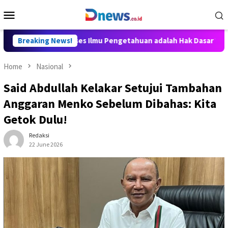
Skip
Mobile
to
Menu
content
 Aditya: Akses Ilmu Pengetahuan adalah Hak Dasar Warga Negara
Breaking News!
Home
Nasional
Said Abdullah Kelakar Setujui Tambahan
Anggaran Menko Sebelum Dibahas: Kita
Getok Dulu!
Redaksi
22 June 2026