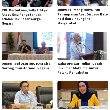
Juniver Girsang Minta RUU
RUU Perbukuan, Willy Aditya:
Perampasan Aset Disusun Hati-
Akses Ilmu Pengetahuan
hati dan Lindungi Hak
adalah Hak Dasar Warga
Masyarakat
Negara
Dosen Ilpol USU: RUU HAM Bisa
Waka DPR Sari Yuliati Desak
Dorong Transformasi Negara
Hukuman Maksimal untuk
Pelaku Pencabulan