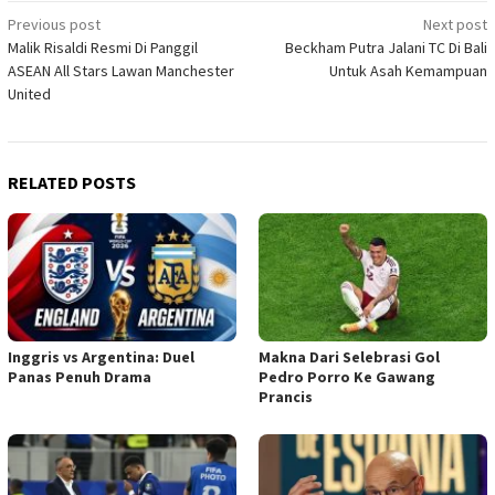
Post
Previous post
Next post
Malik Risaldi Resmi Di Panggil
Beckham Putra Jalani TC Di Bali
navigation
ASEAN All Stars Lawan Manchester
Untuk Asah Kemampuan
United
RELATED POSTS
Inggris vs Argentina: Duel
Makna Dari Selebrasi Gol
Panas Penuh Drama
Pedro Porro Ke Gawang
Prancis