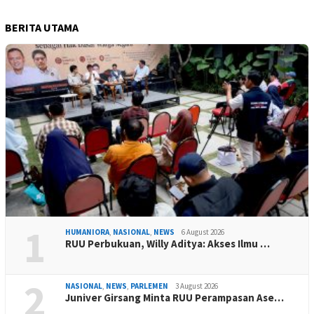
BERITA UTAMA
1
HUMANIORA
,
NASIONAL
,
NEWS
6 August 2026
RUU Perbukuan, Willy Aditya: Akses Ilmu …
2
NASIONAL
,
NEWS
,
PARLEMEN
3 August 2026
Juniver Girsang Minta RUU Perampasan Ase…