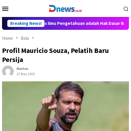
Skip
Mobile
to
Menu
content
 Aditya: Akses Ilmu Pengetahuan adalah Hak Dasar Warga Negara
Breaking News!
Home
Bola
Profil Mauricio Souza, Pelatih Baru
Persija
Marhon
27 May 2025