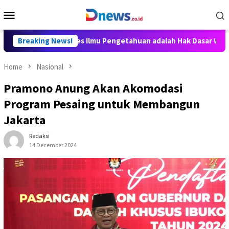
Skip
Mobile
to
Menu
content
 Aditya: Akses Ilmu Pengetahuan adalah Hak Dasar Warga Negara
Breaking News!
Home
Nasional
Pramono Anung Akan Akomodasi
Program Pesaing untuk Membangun
Jakarta
Redaksi
14 December 2024