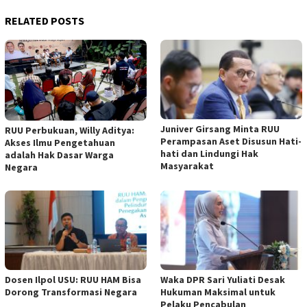
RELATED POSTS
Juniver Girsang Minta RUU
RUU Perbukuan, Willy Aditya:
Perampasan Aset Disusun Hati-
Akses Ilmu Pengetahuan
hati dan Lindungi Hak
adalah Hak Dasar Warga
Masyarakat
Negara
Dosen Ilpol USU: RUU HAM Bisa
Waka DPR Sari Yuliati Desak
Dorong Transformasi Negara
Hukuman Maksimal untuk
Pelaku Pencabulan