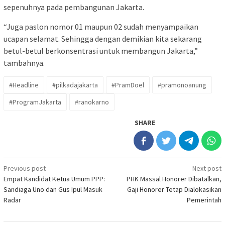
sepenuhnya pada pembangunan Jakarta.
“Juga paslon nomor 01 maupun 02 sudah menyampaikan
ucapan selamat. Sehingga dengan demikian kita sekarang
betul-betul berkonsentrasi untuk membangun Jakarta,”
tambahnya.
#Headline
#pilkadajakarta
#PramDoel
#pramonoanung
#ProgramJakarta
#ranokarno
SHARE
Post
Previous post
Next post
Empat Kandidat Ketua Umum PPP:
PHK Massal Honorer Dibatalkan,
navigation
Sandiaga Uno dan Gus Ipul Masuk
Gaji Honorer Tetap Dialokasikan
Radar
Pemerintah