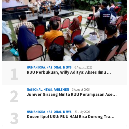
1
HUMANIORA
,
NASIONAL
,
NEWS
6 August 2026
RUU Perbukuan, Willy Aditya: Akses Ilmu …
2
NASIONAL
,
NEWS
,
PARLEMEN
3 August 2026
Juniver Girsang Minta RUU Perampasan Ase…
3
HUMANIORA
,
NASIONAL
,
NEWS
31 July 2026
Dosen Ilpol USU: RUU HAM Bisa Dorong Tra…