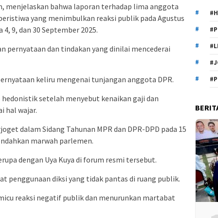
, menjelaskan bahwa laporan terhadap lima anggota
#H
peristiwa yang menimbulkan reaksi publik pada Agustus
4, 9, dan 30 September 2025.
#P
#L
n pernyataan dan tindakan yang dinilai mencederai
#J
 pernyataan keliru mengenai tunjangan anggota DPR.
#P
 hedonistik setelah menyebut kenaikan gaji dan
BERIT
 hal wajar.
erjoget dalam Sidang Tahunan MPR dan DPR-DPD pada 15
erendahkan marwah parlemen.
erupa dengan Uya Kuya di forum resmi tersebut.
t penggunaan diksi yang tidak pantas di ruang publik.
icu reaksi negatif publik dan menurunkan martabat