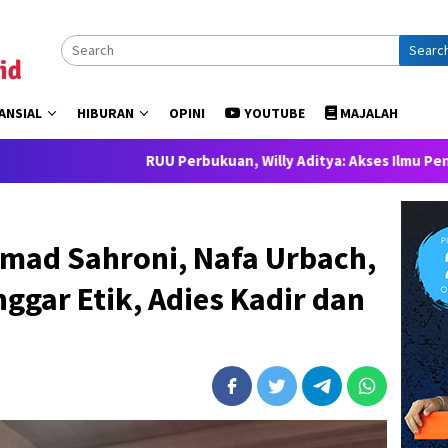
Searc
ANSIAL
HIBURAN
OPINI
YOUTUBE
MAJALAH
RUU Perbukuan, Willy Aditya: Akses Ilmu Pengetahuan adala
mad Sahroni, Nafa Urbach,
ggar Etik, Adies Kadir dan