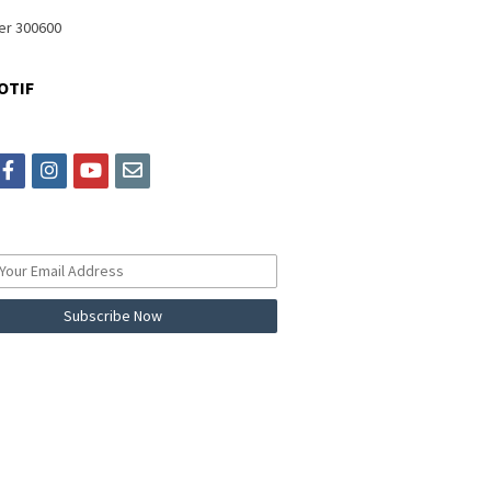
OTIF
itter
facebook
instagram
youtube
email