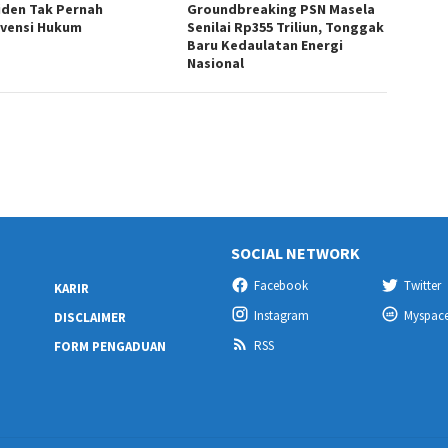
iden Tak Pernah
Groundbreaking PSN Masela
rvensi Hukum
Senilai Rp355 Triliun, Tonggak
Baru Kedaulatan Energi
Nasional
SOCIAL NETWORK
Facebook
Twitter
KARIR
Instagram
Myspac
DISCLAIMER
RSS
FORM PENGADUAN