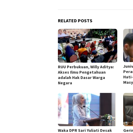
RELATED POSTS
Juni
RUU Perbukuan, Willy Aditya:
Pera
Akses Ilmu Pengetahuan
Hati
adalah Hak Dasar Warga
Masy
Negara
Waka DPR Sari Yuliati Desak
Geri