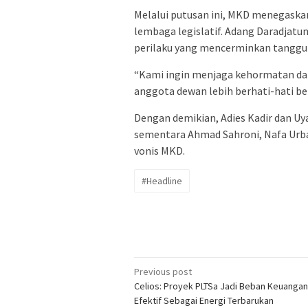
Melalui putusan ini, MKD menegaska
lembaga legislatif. Adang Daradjat
perilaku yang mencerminkan tanggun
“Kami ingin menjaga kehormatan dan
anggota dewan lebih berhati-hati ber
Dengan demikian, Adies Kadir dan Uy
sementara Ahmad Sahroni, Nafa Urba
vonis MKD.
#Headline
Post
Previous post
Celios: Proyek PLTSa Jadi Beban Keuangan
navigation
Efektif Sebagai Energi Terbarukan