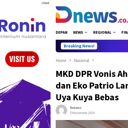
Skip
close
to
content
DEPAN
NEWS
REGIONAL
FIN
Breaking News!
Home
Nasional
MKD DPR Vonis Ah
dan Eko Patrio Lan
Uya Kuya Bebas
Redaksi
5 November 2025