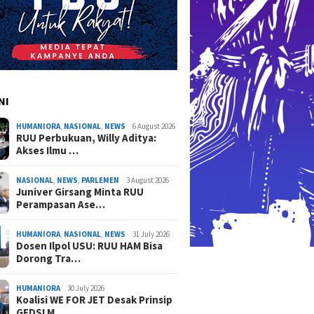
NI
HUMANIORA
,
NASIONAL
,
NEWS
6 August 2026
RUU Perbukuan, Willy Aditya:
Akses Ilmu …
NASIONAL
,
NEWS
,
PARLEMEN
3 August 2026
Juniver Girsang Minta RUU
Perampasan Ase…
HUMANIORA
,
NASIONAL
,
NEWS
31 July 2026
Dosen Ilpol USU: RUU HAM Bisa
Dorong Tra…
HUMANIORA
30 July 2026
Koalisi WE FOR JET Desak Prinsip
GEDSI M…