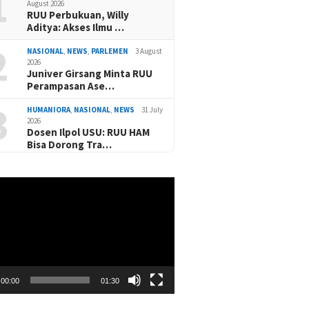
1
August 2026
RUU Perbukuan, Willy
Aditya: Akses Ilmu …
2
NASIONAL
,
NEWS
,
PARLEMEN
3 August
2026
Juniver Girsang Minta RUU
Perampasan Ase…
3
HUMANIORA
,
NASIONAL
,
NEWS
31 July
2026
Dosen Ilpol USU: RUU HAM
Bisa Dorong Tra…
00:00
01:30