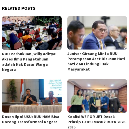
RELATED POSTS
Juniver Girsang Minta RUU
RUU Perbukuan, Willy Aditya:
Perampasan Aset Disusun Hati-
Akses Ilmu Pengetahuan
hati dan Lindungi Hak
adalah Hak Dasar Warga
Masyarakat
Negara
Dosen Ilpol USU: RUU HAM Bisa
Koalisi WE FOR JET Desak
Dorong Transformasi Negara
Prinsip GEDSI Masuk RUEN 2026-
2035