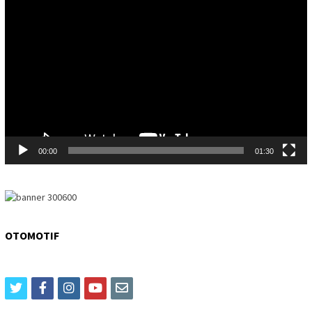
Video
Player
00:00
01:30
OTOMOTIF
twitter
facebook
instagram
youtube
email