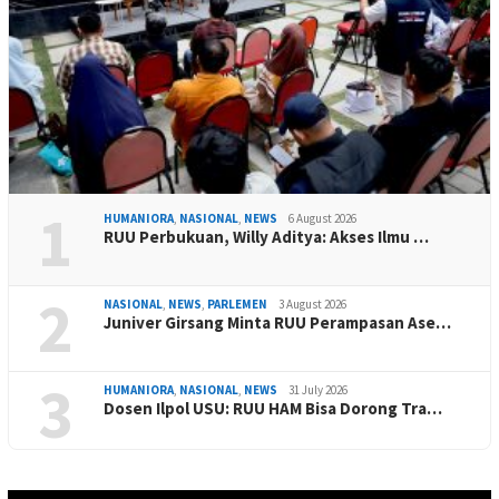
1
HUMANIORA
,
NASIONAL
,
NEWS
6 August 2026
RUU Perbukuan, Willy Aditya: Akses Ilmu …
2
NASIONAL
,
NEWS
,
PARLEMEN
3 August 2026
Juniver Girsang Minta RUU Perampasan Ase…
3
HUMANIORA
,
NASIONAL
,
NEWS
31 July 2026
Dosen Ilpol USU: RUU HAM Bisa Dorong Tra…