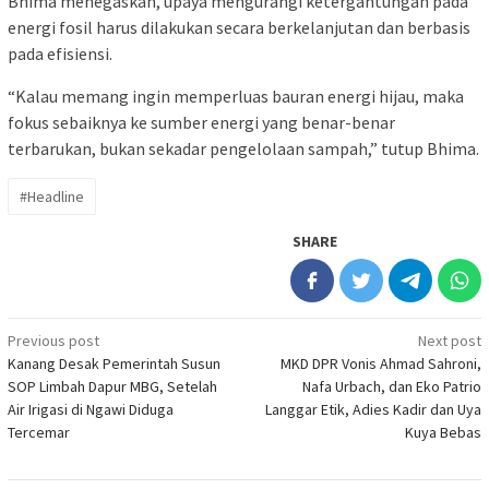
Bhima menegaskan, upaya mengurangi ketergantungan pada
energi fosil harus dilakukan secara berkelanjutan dan berbasis
pada efisiensi.
“Kalau memang ingin memperluas bauran energi hijau, maka
fokus sebaiknya ke sumber energi yang benar-benar
terbarukan, bukan sekadar pengelolaan sampah,” tutup Bhima.
#Headline
SHARE
Post
Previous post
Next post
Kanang Desak Pemerintah Susun
MKD DPR Vonis Ahmad Sahroni,
navigation
SOP Limbah Dapur MBG, Setelah
Nafa Urbach, dan Eko Patrio
Air Irigasi di Ngawi Diduga
Langgar Etik, Adies Kadir dan Uya
Tercemar
Kuya Bebas