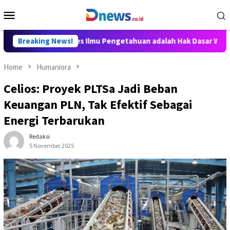
Skip
Mobile
to
Menu
content
 Aditya: Akses Ilmu Pengetahuan adalah Hak Dasar Warga Negara
Breaking News!
Home
Humaniora
Celios: Proyek PLTSa Jadi Beban
Keuangan PLN, Tak Efektif Sebagai
Energi Terbarukan
Redaksi
5 November 2025