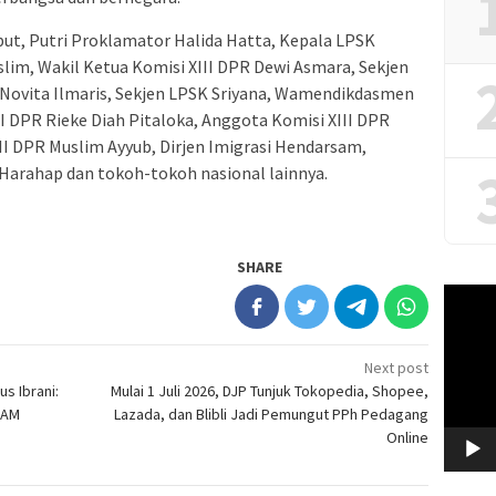
ut, Putri Proklamator Halida Hatta, Kepala LPSK
im, Wakil Ketua Komisi XIII DPR Dewi Asmara, Sekjen
Novita Ilmaris, Sekjen LPSK Sriyana, Wamendikdasmen
II DPR Rieke Diah Pitaloka, Anggota Komisi XIII DPR
II DPR Muslim Ayyub, Dirjen Imigrasi Hendarsam,
arahap dan tokoh-tokoh nasional lainnya.
SHARE
Video
Player
Next post
s Ibrani:
Mulai 1 Juli 2026, DJP Tunjuk Tokopedia, Shopee,
HAM
Lazada, dan Blibli Jadi Pemungut PPh Pedagang
Online