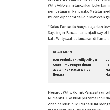
Willy Aditya, meluncurkan buku ko
pembelajaran Pancasila. Melalui media
mudah dipahami dan dipraktikkan gen
“Kalau Pancasila hanya diajarkan lew
Saya ingin Pancasila menjadi way of l
kata Willy saat peluncuran di Taman 
READ MORE
RUU Perbukuan, Willy Aditya:
Ju
Akses Ilmu Pengetahuan
Pe
adalah Hak Dasar Warga
Ha
Negara
Ha
Menurut Willy, Komik Pancasila untu
Rumahku. Jika buku pertama lahir dar
video pendek, buku terbaru ini meng
memahami nilai-nilai Pancasila.