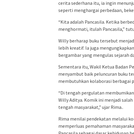
cerita sederhana itu, ia ingin menun
seperti menghargai perbedaan, beke
“Kita adalah Pancasila. Ketika berbe
menghormati, itulah Pancasila,” tut
Willy berharap buku tersebut menjad
lebih kreatif. Ia juga mengungkapka
bergambar yang mengulas sejarah da
Sementara itu, Wakil Ketua Badan Pe
menyambut baik peluncuran buku te
membutuhkan kolaborasi berbagai pih
“Di tengah pergulatan membumikan Pa
Willy Aditya. Komik ini menjadi salah
tengah masyarakat,” ujar Rima..
Rima menilai pendekatan melalui ko
memperluas pemahaman masyarakat, 
Pancasila sebagai dasar kehidupan b