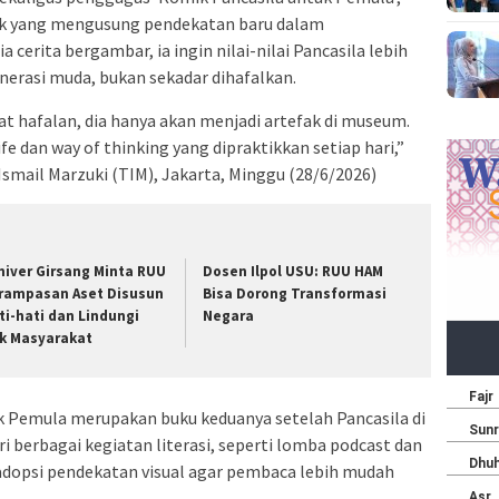
mik yang mengusung pendekatan baru dalam
 cerita bergambar, ia ingin nilai-nilai Pancasila lebih
erasi muda, bukan sekadar dihafalkan.
at hafalan, dia hanya akan menjadi artefak di museum.
ife dan way of thinking yang dipraktikkan setiap hari,”
Ismail Marzuki (TIM), Jakarta, Minggu (28/6/2026)
niver Girsang Minta RUU
Dosen Ilpol USU: RUU HAM
rampasan Aset Disusun
Bisa Dorong Transformasi
ti-hati dan Lindungi
Negara
k Masyarakat
k Pemula merupakan buku keduanya setelah Pancasila di
i berbagai kegiatan literasi, seperti lomba podcast dan
adopsi pendekatan visual agar pembaca lebih mudah