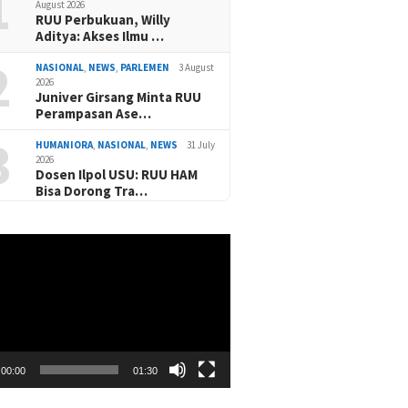
1
August 2026
RUU Perbukuan, Willy
Aditya: Akses Ilmu …
2
NASIONAL
,
NEWS
,
PARLEMEN
3 August
2026
Juniver Girsang Minta RUU
Perampasan Ase…
3
HUMANIORA
,
NASIONAL
,
NEWS
31 July
2026
Dosen Ilpol USU: RUU HAM
Bisa Dorong Tra…
00:00
01:30