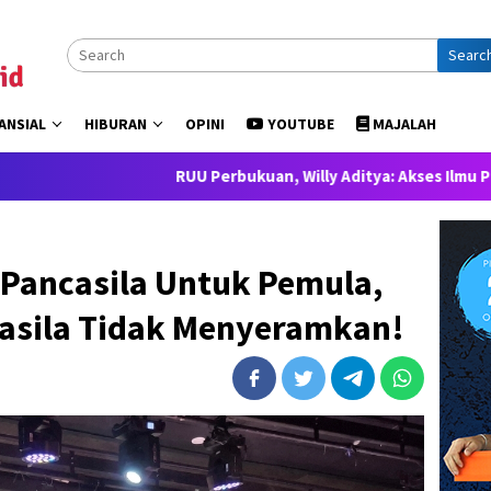
Searc
ANSIAL
HIBURAN
OPINI
YOUTUBE
MAJALAH
RUU Perbukuan, Willy Aditya: Akses Ilmu Pengetahuan adal
Pancasila Untuk Pemula,
casila Tidak Menyeramkan!