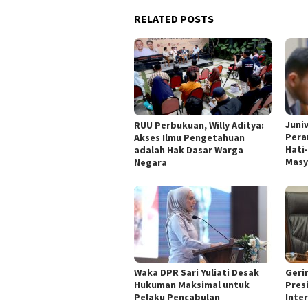
RELATED POSTS
Juni
RUU Perbukuan, Willy Aditya:
Pera
Akses Ilmu Pengetahuan
Hati
adalah Hak Dasar Warga
Masy
Negara
Waka DPR Sari Yuliati Desak
Geri
Hukuman Maksimal untuk
Pres
Pelaku Pencabulan
Inte