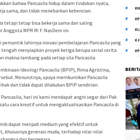
jukkan bahwa Pancasila hidup dalam tindakan nyata,
#H
rja sama, dan tidak menebarkan kebencian.
#P
da tetapi tetap bisa bekerja sama dan saling
#L
ur Anggota MPR RI F-NasDem ini.
#J
i pemantik lahirnya inovasi pembelajaran Pancasila yang
n tengah menyiapkan proyek ketiga berupa serial cerita
#P
n makna lambang pada setiap sila Pancasila.
BERIT
mbinaan Ideologi Pancasila (BPIP), Rima Agristina,
rsebut. Menurutnya, upaya membumikan Pancasila
ak dan tidak dapat dilakukan BPIP sendirian.
ncasila, hari ini kami mendapat angin segar dari Pak
 satu cara kreatif untuk mengaktualisasikan Pancasila di
mik dapat menjadi medium yang efektif untuk
khususnya generasi muda, terhadap nilai-nilai
erbangsa dan bernegara.