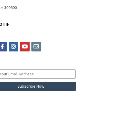
OTIF
itter
facebook
instagram
youtube
email