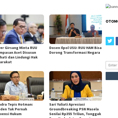
OTOM
tw
ver Girsang Minta RUU
Dosen Ilpol USU: RUU HAM Bisa
mpasan Aset Disusun
Dorong Transformasi Negara
-hati dan Lindungi Hak
arakat
ndra Tepis Hotman:
Sari Yuliati Apresiasi
iden Tak Pernah
Groundbreaking PSN Masela
rvensi Hukum
Senilai Rp355 Triliun, Tonggak