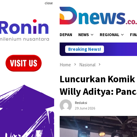
Skip
close
to
content
DEPAN
NEWS
REGIONAL
FIN
Breaking News!
Home
Nasional
Luncurkan Komik 
Willy Aditya: Pan
Redaksi
29 June 2026