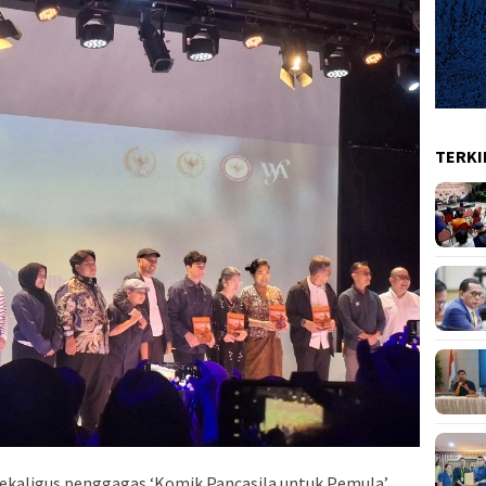
TERKI
sekaligus penggagas ‘Komik Pancasila untuk Pemula’,