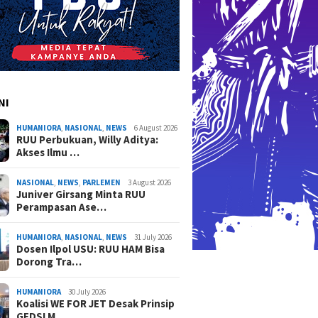
NI
HUMANIORA
,
NASIONAL
,
NEWS
6 August 2026
RUU Perbukuan, Willy Aditya:
Akses Ilmu …
NASIONAL
,
NEWS
,
PARLEMEN
3 August 2026
Juniver Girsang Minta RUU
Perampasan Ase…
HUMANIORA
,
NASIONAL
,
NEWS
31 July 2026
Dosen Ilpol USU: RUU HAM Bisa
Dorong Tra…
HUMANIORA
30 July 2026
Koalisi WE FOR JET Desak Prinsip
GEDSI M…