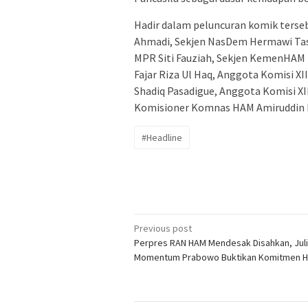
Hadir dalam peluncuran komik terseb
Ahmadi, Sekjen NasDem Hermawi Tasl
MPR Siti Fauziah, Sekjen KemenHAM 
Fajar Riza Ul Haq, Anggota Komisi XI
Shadiq Pasadigue, Anggota Komisi XI
Komisioner Komnas HAM Amiruddin H
#Headline
Post
Previous post
Perpres RAN HAM Mendesak Disahkan, Juliu
navigation
Momentum Prabowo Buktikan Komitmen 