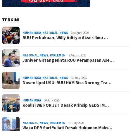
TERKINI
HUMANIORA
,
NASIONAL
,
NEWS
6 August 2026
RUU Perbukuan, Willy Aditya: Akses Ilmu …
NASIONAL
,
NEWS
,
PARLEMEN
3 August 2026
Juniver Girsang Minta RUU Perampasan Ase…
HUMANIORA
,
NASIONAL
,
NEWS
31 July 2026
Dosen Ilpol USU: RUU HAM Bisa Dorong Tra…
HUMANIORA
30 July 2026
Koalisi WE FOR JET Desak Prinsip GEDSI M…
NASIONAL
,
NEWS
,
PARLEMEN
20 July 2026
Waka DPR Sari Yuliati Desak Hukuman Maks…