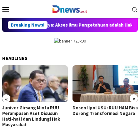
Skip
Mobile
to
Menu
content
ukuan, Willy Aditya: Akses Ilmu Pengetahuan adalah Hak Dasar W
Breaking News!
HEADLINES
«
»
Juniver Girsang Minta RUU
Dosen Ilpol USU: RUU HAM Bisa
Perampasan Aset Disusun
Dorong Transformasi Negara
Hati-hati dan Lindungi Hak
Masyarakat