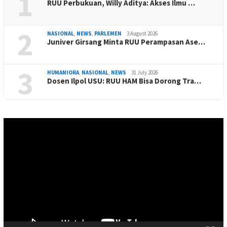
1
RUU Perbukuan, Willy Aditya: Akses Ilmu …
2
NASIONAL
,
NEWS
,
PARLEMEN
3 August 2026
Juniver Girsang Minta RUU Perampasan Ase…
3
HUMANIORA
,
NASIONAL
,
NEWS
31 July 2026
Dosen Ilpol USU: RUU HAM Bisa Dorong Tra…
Video
Player