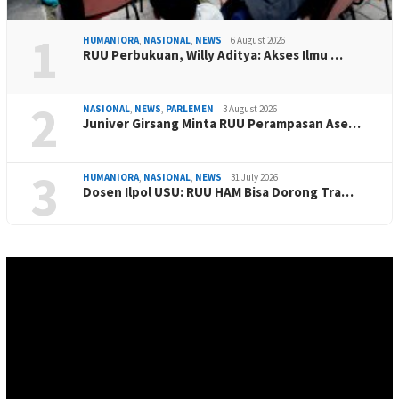
1
HUMANIORA
,
NASIONAL
,
NEWS
6 August 2026
RUU Perbukuan, Willy Aditya: Akses Ilmu …
2
NASIONAL
,
NEWS
,
PARLEMEN
3 August 2026
Juniver Girsang Minta RUU Perampasan Ase…
3
HUMANIORA
,
NASIONAL
,
NEWS
31 July 2026
Dosen Ilpol USU: RUU HAM Bisa Dorong Tra…
Video
Player