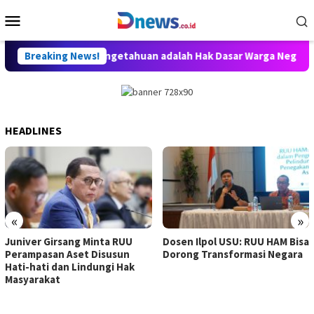
Skip
Mobile
to
Menu
content
a: Akses Ilmu Pengetahuan adalah Hak Dasar Warga Negara
Breaking News!
HEADLINES
«
»
Juniver Girsang Minta RUU
Dosen Ilpol USU: RUU HAM Bisa
Perampasan Aset Disusun
Dorong Transformasi Negara
Hati-hati dan Lindungi Hak
Masyarakat