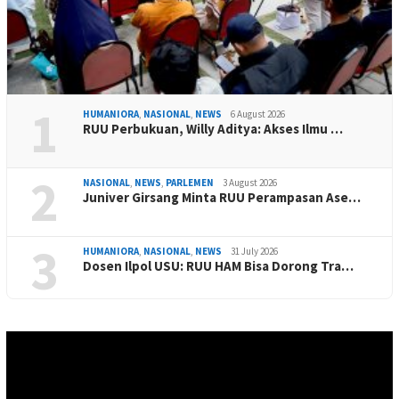
1
HUMANIORA
,
NASIONAL
,
NEWS
6 August 2026
RUU Perbukuan, Willy Aditya: Akses Ilmu …
2
NASIONAL
,
NEWS
,
PARLEMEN
3 August 2026
Juniver Girsang Minta RUU Perampasan Ase…
3
HUMANIORA
,
NASIONAL
,
NEWS
31 July 2026
Dosen Ilpol USU: RUU HAM Bisa Dorong Tra…
Video
Player