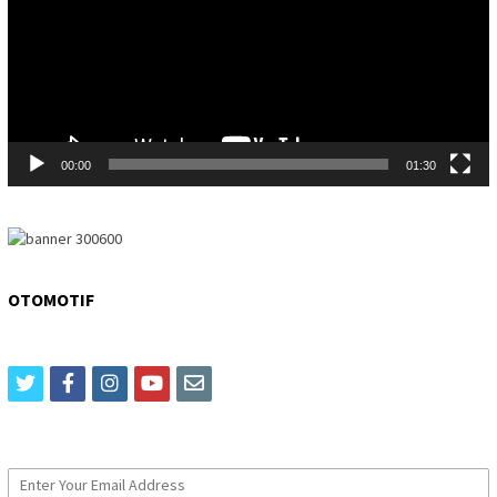
00:00
01:30
OTOMOTIF
twitter
facebook
instagram
youtube
email