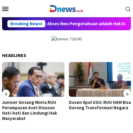
Skip
Mobile
to
Menu
content
n, Willy Aditya: Akses Ilmu Pengetahuan adalah Hak Dasar Warg
Breaking News!
HEADLINES
«
»
Juniver Girsang Minta RUU
Dosen Ilpol USU: RUU HAM Bisa
Perampasan Aset Disusun
Dorong Transformasi Negara
Hati-hati dan Lindungi Hak
Masyarakat