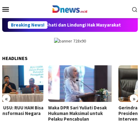
Skip
Mobile
to
Menu
content
et Disusun Hati-hati dan Lindungi Hak Masyarakat
Breaking News!
Dosen 
HEADLINES
«
»
Waka DPR Sari Yuliati Desak
Gerindra Tepis Hotman:
Hukuman Maksimal untuk
Presiden Tak Pernah
Pelaku Pencabulan
Intervensi Hukum