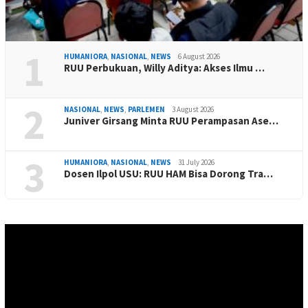
1
HUMANIORA
,
NASIONAL
,
NEWS
6 August 2026
RUU Perbukuan, Willy Aditya: Akses Ilmu …
2
NASIONAL
,
NEWS
,
PARLEMEN
3 August 2026
Juniver Girsang Minta RUU Perampasan Ase…
3
HUMANIORA
,
NASIONAL
,
NEWS
31 July 2026
Dosen Ilpol USU: RUU HAM Bisa Dorong Tra…
Video
Player