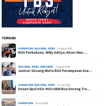
TERKINI
HUMANIORA
,
NASIONAL
,
NEWS
6 August 2026
RUU Perbukuan, Willy Aditya: Akses Ilmu …
NASIONAL
,
NEWS
,
PARLEMEN
3 August 2026
Juniver Girsang Minta RUU Perampasan Ase…
HUMANIORA
,
NASIONAL
,
NEWS
31 July 2026
Dosen Ilpol USU: RUU HAM Bisa Dorong Tra…
HUMANIORA
30 July 2026