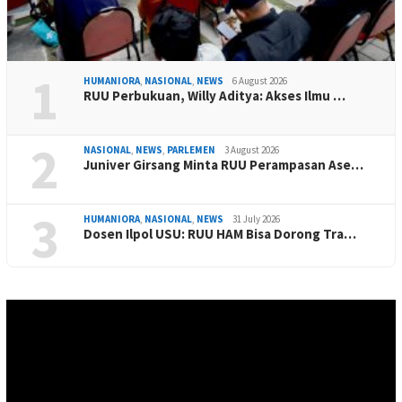
1
HUMANIORA
,
NASIONAL
,
NEWS
6 August 2026
RUU Perbukuan, Willy Aditya: Akses Ilmu …
2
NASIONAL
,
NEWS
,
PARLEMEN
3 August 2026
Juniver Girsang Minta RUU Perampasan Ase…
3
HUMANIORA
,
NASIONAL
,
NEWS
31 July 2026
Dosen Ilpol USU: RUU HAM Bisa Dorong Tra…
Video
Player