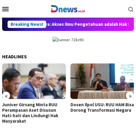
Skip
Mobile
to
Menu
content
an, Willy Aditya: Akses Ilmu Pengetahuan adalah Hak Dasar War
Breaking News!
HEADLINES
«
»
Juniver Girsang Minta RUU
Dosen Ilpol USU: RUU HAM Bisa
Perampasan Aset Disusun
Dorong Transformasi Negara
Hati-hati dan Lindungi Hak
Masyarakat