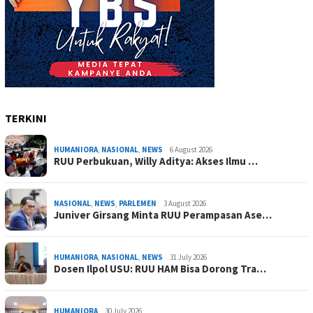
TERKINI
HUMANIORA
,
NASIONAL
,
NEWS
6 August 2026
RUU Perbukuan, Willy Aditya: Akses Ilmu …
NASIONAL
,
NEWS
,
PARLEMEN
3 August 2026
Juniver Girsang Minta RUU Perampasan Ase…
HUMANIORA
,
NASIONAL
,
NEWS
31 July 2026
Dosen Ilpol USU: RUU HAM Bisa Dorong Tra…
HUMANIORA
30 July 2026