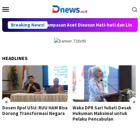
Skip
Mobile
to
Menu
content
g Minta RUU Perampasan Aset Disusun Hati-hati dan Lindungi Hak
Breaking News!
HEADLINES
«
»
Dosen Ilpol USU: RUU HAM Bisa
Waka DPR Sari Yuliati Desak
Dorong Transformasi Negara
Hukuman Maksimal untuk
Pelaku Pencabulan