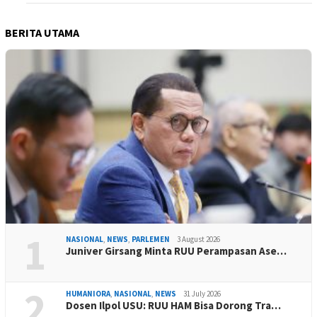
BERITA UTAMA
1
NASIONAL
,
NEWS
,
PARLEMEN
3 August 2026
Juniver Girsang Minta RUU Perampasan Ase…
2
HUMANIORA
,
NASIONAL
,
NEWS
31 July 2026
Dosen Ilpol USU: RUU HAM Bisa Dorong Tra…