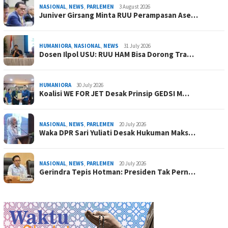
NASIONAL
,
NEWS
,
PARLEMEN
3 August 2026
Juniver Girsang Minta RUU Perampasan Ase…
HUMANIORA
,
NASIONAL
,
NEWS
31 July 2026
Dosen Ilpol USU: RUU HAM Bisa Dorong Tra…
HUMANIORA
30 July 2026
Koalisi WE FOR JET Desak Prinsip GEDSI M…
NASIONAL
,
NEWS
,
PARLEMEN
20 July 2026
Waka DPR Sari Yuliati Desak Hukuman Maks…
NASIONAL
,
NEWS
,
PARLEMEN
20 July 2026
Gerindra Tepis Hotman: Presiden Tak Pern…