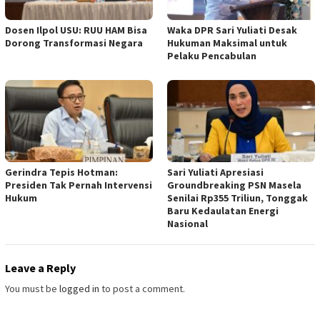
Dosen Ilpol USU: RUU HAM Bisa
Waka DPR Sari Yuliati Desak
Dorong Transformasi Negara
Hukuman Maksimal untuk
Pelaku Pencabulan
Gerindra Tepis Hotman:
Sari Yuliati Apresiasi
Presiden Tak Pernah Intervensi
Groundbreaking PSN Masela
Hukum
Senilai Rp355 Triliun, Tonggak
Baru Kedaulatan Energi
Nasional
Leave a Reply
You must be
logged in
to post a comment.