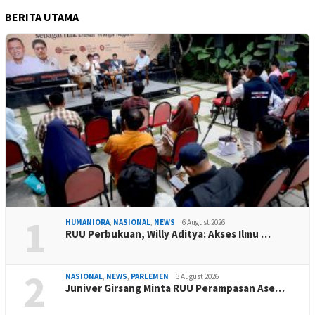
BERITA UTAMA
1
HUMANIORA
,
NASIONAL
,
NEWS
6 August 2026
RUU Perbukuan, Willy Aditya: Akses Ilmu …
2
NASIONAL
,
NEWS
,
PARLEMEN
3 August 2026
Juniver Girsang Minta RUU Perampasan Ase…