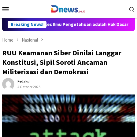
Skip
Mobile
to
Menu
content
 Aditya: Akses Ilmu Pengetahuan adalah Hak Dasar Warga Negara
Breaking News!
Home
Nasional
RUU Keamanan Siber Dinilai Langgar
Konstitusi, Sipil Soroti Ancaman
Militerisasi dan Demokrasi
Redaksi
4 October 2025