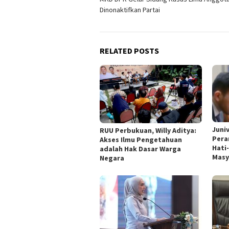
navigation
Dinonaktifkan Partai
RELATED POSTS
Juni
RUU Perbukuan, Willy Aditya:
Pera
Akses Ilmu Pengetahuan
Hati
adalah Hak Dasar Warga
Masy
Negara