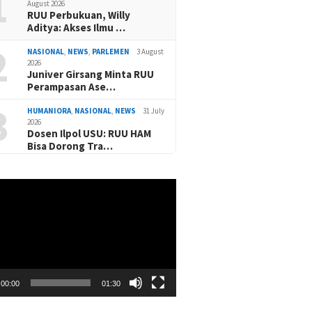
1
August 2026
RUU Perbukuan, Willy
Aditya: Akses Ilmu …
2
NASIONAL
,
NEWS
,
PARLEMEN
3 August
2026
Juniver Girsang Minta RUU
Perampasan Ase…
3
HUMANIORA
,
NASIONAL
,
NEWS
31 July
2026
Dosen Ilpol USU: RUU HAM
Bisa Dorong Tra…
00:00
01:30