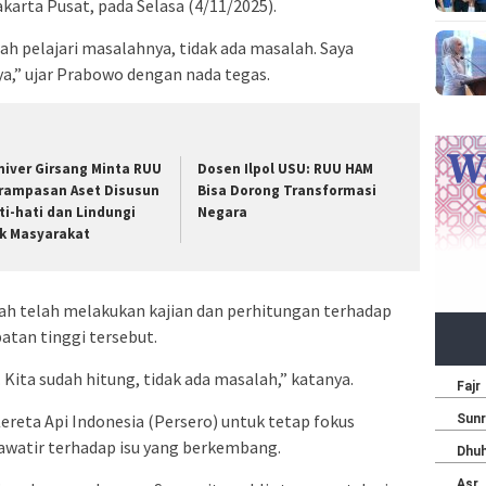
arta Pusat, pada Selasa (4/11/2025).
dah pelajari masalahnya, tidak ada masalah. Saya
,” ujar Prabowo dengan nada tegas.
niver Girsang Minta RUU
Dosen Ilpol USU: RUU HAM
rampasan Aset Disusun
Bisa Dorong Transformasi
ti-hati dan Lindungi
Negara
k Masyarakat
 telah melakukan kajian dan perhitungan terhadap
atan tinggi tersebut.
Kita sudah hitung, tidak ada masalah,” katanya.
reta Api Indonesia (Persero) untuk tetap fokus
awatir terhadap isu yang berkembang.