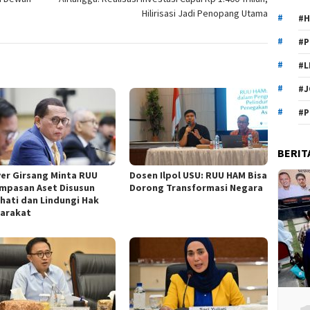
Hilirisasi Jadi Penopang Utama
#H
#P
#L
#J
#P
BERIT
ver Girsang Minta RUU
Dosen Ilpol USU: RUU HAM Bisa
mpasan Aset Disusun
Dorong Transformasi Negara
-hati dan Lindungi Hak
arakat