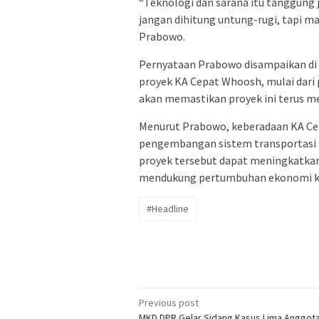
“Teknologi dan sarana itu tanggung j
jangan dihitung untung-rugi, tapi ma
Prabowo.
Pernyataan Prabowo disampaikan di t
proyek KA Cepat Whoosh, mulai dari 
akan memastikan proyek ini terus m
Menurut Prabowo, keberadaan KA Ce
pengembangan sistem transportasi pu
proyek tersebut dapat meningkatkan
mendukung pertumbuhan ekonomi k
#Headline
Post
Previous post
MKD DPR Gelar Sidang Kasus Lima Anggot