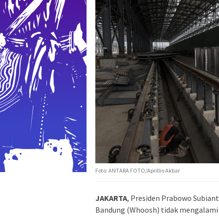
Foto: ANTARA FOTO/Aprillio Akbar
JAKARTA
, Presiden Prabowo Subian
Bandung (Whoosh) tidak mengalami 