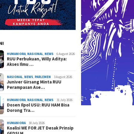
NI
HUMANIORA
,
NASIONAL
,
NEWS
6 August 2026
RUU Perbukuan, Willy Aditya:
Akses Ilmu …
NASIONAL
,
NEWS
,
PARLEMEN
3 August 2026
Juniver Girsang Minta RUU
Perampasan Ase…
HUMANIORA
,
NASIONAL
,
NEWS
31 July 2026
Dosen Ilpol USU: RUU HAM Bisa
Dorong Tra…
HUMANIORA
30 July 2026
Koalisi WE FOR JET Desak Prinsip
GEDSI M…