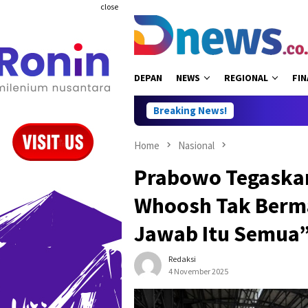
Skip
close
to
content
DEPAN
NEWS
REGIONAL
FIN
Breaking News!
Home
Nasional
Prabowo Tegaskan
Whoosh Tak Berm
Jawab Itu Semua
Redaksi
4 November 2025