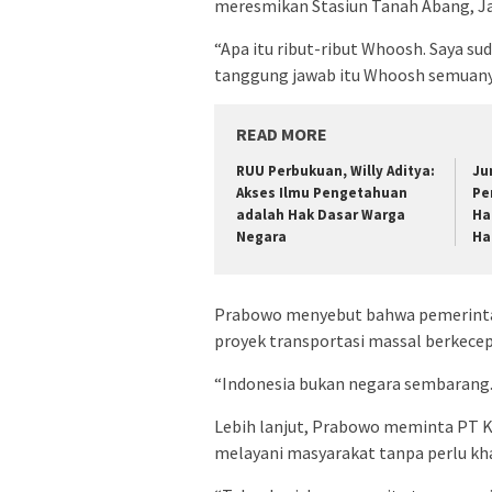
meresmikan Stasiun Tanah Abang, Jak
“Apa itu ribut-ribut Whoosh. Saya su
tanggung jawab itu Whoosh semuanya
READ MORE
RUU Perbukuan, Willy Aditya:
Ju
Akses Ilmu Pengetahuan
Pe
adalah Hak Dasar Warga
Ha
Negara
Ha
Prabowo menyebut bahwa pemerintah
proyek transportasi massal berkecep
“Indonesia bukan negara sembarang. 
Lebih lanjut, Prabowo meminta PT Ke
melayani masyarakat tanpa perlu kh