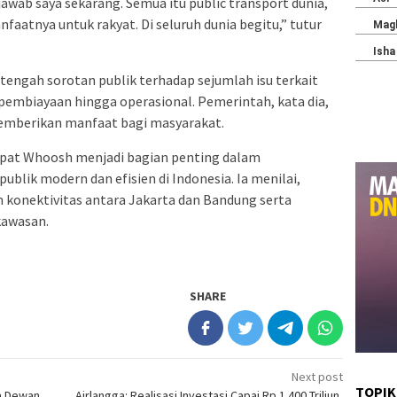
awab saya sekarang. Semua itu public transport dunia,
nfaatnya untuk rakyat. Di seluruh dunia begitu,” tutur
engah sorotan publik terhadap sejumlah isu terkait
pembiayaan hingga operasional. Pemerintah, kata dia,
emberikan manfaat bagi masyarakat.
pat Whoosh menjadi bagian penting dalam
blik modern dan efisien di Indonesia. Ia menilai,
 konektivitas antara Jakarta dan Bandung serta
awasan.
SHARE
Next post
TOPIK
a Dewan
Airlangga: Realisasi Investasi Capai Rp 1.400 Triliun,