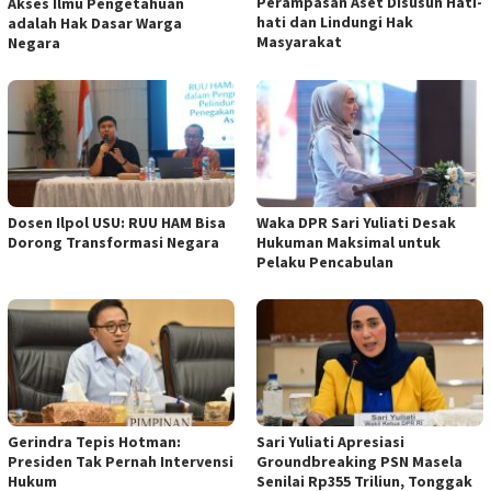
Perampasan Aset Disusun Hati-
Akses Ilmu Pengetahuan
hati dan Lindungi Hak
adalah Hak Dasar Warga
Masyarakat
Negara
Dosen Ilpol USU: RUU HAM Bisa
Waka DPR Sari Yuliati Desak
Dorong Transformasi Negara
Hukuman Maksimal untuk
Pelaku Pencabulan
Gerindra Tepis Hotman:
Sari Yuliati Apresiasi
Presiden Tak Pernah Intervensi
Groundbreaking PSN Masela
Hukum
Senilai Rp355 Triliun, Tonggak