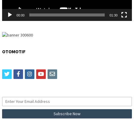
00:00
01:30
OTOMOTIF
twitter
facebook
instagram
youtube
email