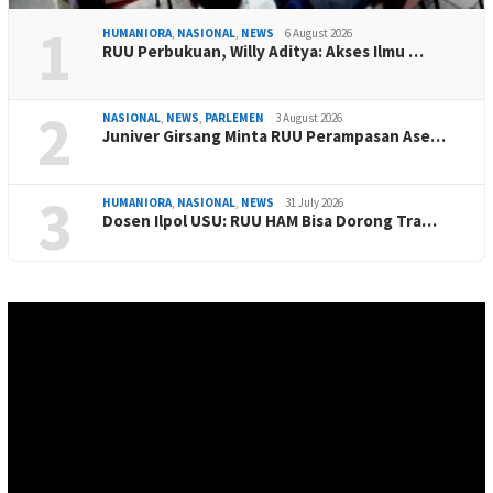
1
HUMANIORA
,
NASIONAL
,
NEWS
6 August 2026
RUU Perbukuan, Willy Aditya: Akses Ilmu …
2
NASIONAL
,
NEWS
,
PARLEMEN
3 August 2026
Juniver Girsang Minta RUU Perampasan Ase…
3
HUMANIORA
,
NASIONAL
,
NEWS
31 July 2026
Dosen Ilpol USU: RUU HAM Bisa Dorong Tra…
Video
Player