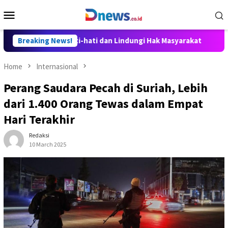
Skip
Mobile
to
Menu
content
Disusun Hati-hati dan Lindungi Hak Masyarakat
Breaking News!
Dosen Il
Home
Internasional
Perang Saudara Pecah di Suriah, Lebih
dari 1.400 Orang Tewas dalam Empat
Hari Terakhir
Redaksi
10 March 2025