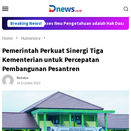
Skip
Mobile
to
Menu
content
lly Aditya: Akses Ilmu Pengetahuan adalah Hak Dasar Warga Nega
Breaking News!
Home
Humaniora
Pemerintah Perkuat Sinergi Tiga
Kementerian untuk Percepatan
Pembangunan Pesantren
Redaksi
14 October 2025