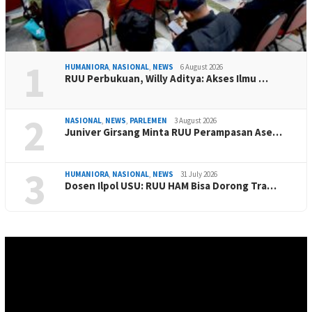
1
HUMANIORA
,
NASIONAL
,
NEWS
6 August 2026
RUU Perbukuan, Willy Aditya: Akses Ilmu …
2
NASIONAL
,
NEWS
,
PARLEMEN
3 August 2026
Juniver Girsang Minta RUU Perampasan Ase…
3
HUMANIORA
,
NASIONAL
,
NEWS
31 July 2026
Dosen Ilpol USU: RUU HAM Bisa Dorong Tra…
Video
Player