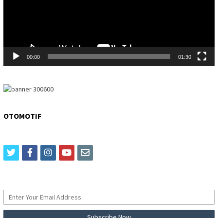
00:00
01:30
OTOMOTIF
twitter
facebook
instagram
youtube
email