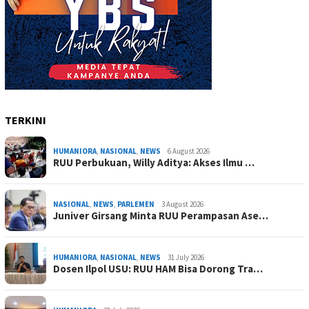
TERKINI
HUMANIORA
,
NASIONAL
,
NEWS
6 August 2026
RUU Perbukuan, Willy Aditya: Akses Ilmu …
NASIONAL
,
NEWS
,
PARLEMEN
3 August 2026
Juniver Girsang Minta RUU Perampasan Ase…
HUMANIORA
,
NASIONAL
,
NEWS
31 July 2026
Dosen Ilpol USU: RUU HAM Bisa Dorong Tra…