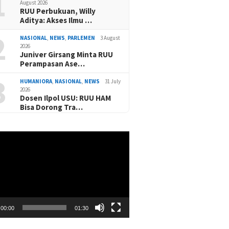
1
August 2026
RUU Perbukuan, Willy
Aditya: Akses Ilmu …
2
NASIONAL
,
NEWS
,
PARLEMEN
3 August
2026
Juniver Girsang Minta RUU
Perampasan Ase…
3
HUMANIORA
,
NASIONAL
,
NEWS
31 July
2026
Dosen Ilpol USU: RUU HAM
Bisa Dorong Tra…
00:00
01:30