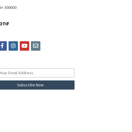
OTIF
itter
facebook
instagram
youtube
email