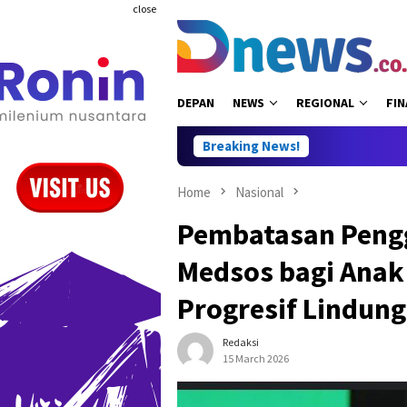
Skip
close
to
content
DEPAN
NEWS
REGIONAL
FIN
Breaking News!
Home
Nasional
Pembatasan Pengg
Medsos bagi Anak
Progresif Lindung
Redaksi
15 March 2026