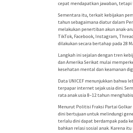
cepat mendapatkan jawaban, tetap
Sementara itu, terkait kebijakan pem
tahun sebagaimana diatur dalam Pe
melakukan penertiban akun anak-ana
TikTok, Facebook, Instagram, Threads
dilakukan secara bertahap pada 28 M
Langkah ini sejalan dengan tren kebi
dan Amerika Serikat mulai memperke
kesehatan mental dan keamanan dig
Data UNICEF menunjukkan bahwa lebih
terpapar internet sejak usia dini. S
rata anak usia 8–12 tahun menghabiska
Menurut Politisi Fraksi Partai Golka
dini bertujuan untuk melindungi gene
terlalu dini dapat berdampak pada k
bahkan relasi sosial anak. Karena it