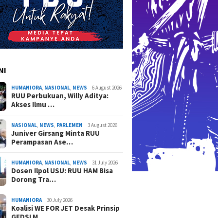
NI
HUMANIORA
,
NASIONAL
,
NEWS
6 August 2026
RUU Perbukuan, Willy Aditya:
Akses Ilmu …
NASIONAL
,
NEWS
,
PARLEMEN
3 August 2026
Juniver Girsang Minta RUU
Perampasan Ase…
HUMANIORA
,
NASIONAL
,
NEWS
31 July 2026
Dosen Ilpol USU: RUU HAM Bisa
Dorong Tra…
HUMANIORA
30 July 2026
Koalisi WE FOR JET Desak Prinsip
GEDSI M…