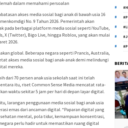
i lemah dalam memahami persoalan
#H
batasan akses media sosial bagi anak di bawah usia 16
#P
rmenkomdigi No. 9 Tahun 2026. Pemerintah akan
#L
k pada berbagai platform media sosial seperti YouTube,
, X (Twitter), Bigo Live, hingga Roblox, yang akan mulai
#J
aret 2026.
#P
jakan global. Beberapa negara seperti Prancis, Australia,
tat akses media sosial bagi anak-anak demi melindungi
BERIT
ital mereka.
 dari 70 persen anak usia sekolah saat ini telah
ementara itu, riset Common Sense Media mencatat rata-
n waktu sekitar 5 jam per hari di depan layar digital.
r itu, larangan penggunaan media sosial bagi anak usia
rasi emas dari ancaman digital. “Paparan digital yang
esehatan mental, pola tidur, kemampuan konsentrasi,
u negara perlu hadir untuk memastikan ruang digital