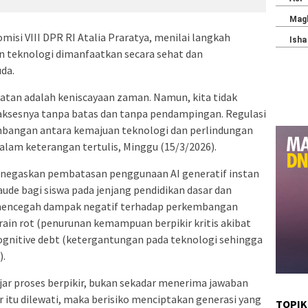
isi VIII DPR RI Atalia Praratya, menilai langkah
n teknologi dimanfaatkan secara sehat dan
da.
uatan adalah keniscayaan zaman. Namun, kita tidak
sesnya tanpa batas dan tanpa pendampingan. Regulasi
mbangan antara kemajuan teknologi dan perlindungan
alam keterangan tertulis, Minggu (15/3/2026).
negaskan pembatasan penggunaan AI generatif instan
ude bagi siswa pada jenjang pendidikan dasar dan
 mencegah dampak negatif terhadap perkembangan
ain rot (penurunan kemampuan berpikir kritis akibat
cognitive debt (ketergantungan pada teknologi sehingga
).
ajar proses berpikir, bukan sekadar menerima jawaban
ir itu dilewati, maka berisiko menciptakan generasi yang
TOPIK