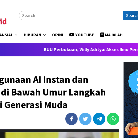
Searc
ANSIAL
HIBURAN
OPINI
YOUTUBE
MAJALAH
RUU Perbukuan, Willy Aditya: Akses Ilmu Pengetahuan adalah H
unaan AI Instan dan
 di Bawah Umur Langkah
i Generasi Muda