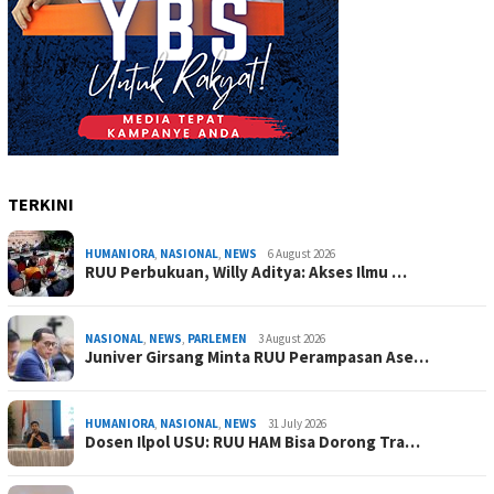
TERKINI
HUMANIORA
,
NASIONAL
,
NEWS
6 August 2026
RUU Perbukuan, Willy Aditya: Akses Ilmu …
NASIONAL
,
NEWS
,
PARLEMEN
3 August 2026
Juniver Girsang Minta RUU Perampasan Ase…
HUMANIORA
,
NASIONAL
,
NEWS
31 July 2026
Dosen Ilpol USU: RUU HAM Bisa Dorong Tra…