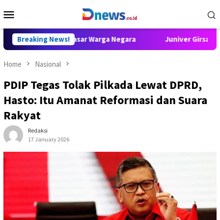
Skip
Mobile
to
Menu
content
dalah Hak Dasar Warga Negara
Breaking News!
Juniver Girsang Minta RUU
Home
Nasional
PDIP Tegas Tolak Pilkada Lewat DPRD,
Hasto: Itu Amanat Reformasi dan Suara
Rakyat
Redaksi
17 January 2026