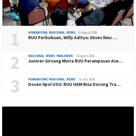
1
HUMANIORA
,
NASIONAL
,
NEWS
6 August 2026
RUU Perbukuan, Willy Aditya: Akses Ilmu …
2
NASIONAL
,
NEWS
,
PARLEMEN
3 August 2026
Juniver Girsang Minta RUU Perampasan Ase…
3
HUMANIORA
,
NASIONAL
,
NEWS
31 July 2026
Dosen Ilpol USU: RUU HAM Bisa Dorong Tra…
Video
Player