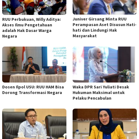
Juniver Girsang Minta RUU
RUU Perbukuan, Willy Aditya:
Perampasan Aset Disusun Hati-
Akses Ilmu Pengetahuan
hati dan Lindungi Hak
adalah Hak Dasar Warga
Masyarakat
Negara
Dosen Ilpol USU: RUU HAM Bisa
Waka DPR Sari Yuliati Desak
Dorong Transformasi Negara
Hukuman Maksimal untuk
Pelaku Pencabulan