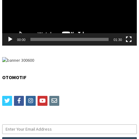
00:00
01:30
OTOMOTIF
twitter
facebook
instagram
youtube
email