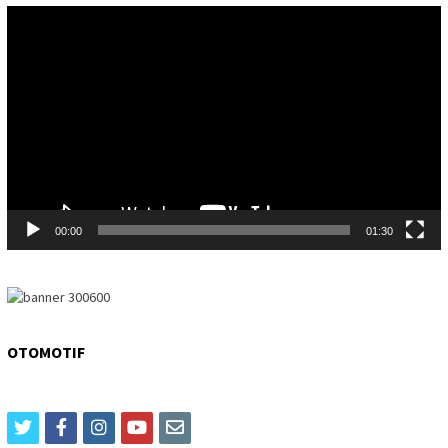
Video
Player
00:00
01:30
OTOMOTIF
twitter
facebook
instagram
youtube
email