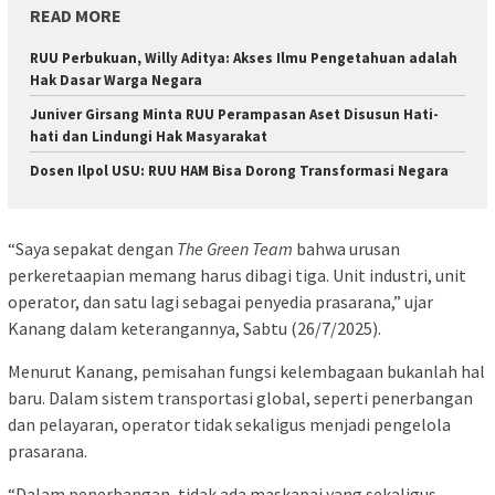
READ MORE
RUU Perbukuan, Willy Aditya: Akses Ilmu Pengetahuan adalah
Hak Dasar Warga Negara
Juniver Girsang Minta RUU Perampasan Aset Disusun Hati-
hati dan Lindungi Hak Masyarakat
Dosen Ilpol USU: RUU HAM Bisa Dorong Transformasi Negara
“Saya sepakat dengan
The Green Team
bahwa urusan
perkeretaapian memang harus dibagi tiga. Unit industri, unit
operator, dan satu lagi sebagai penyedia prasarana,” ujar
Kanang dalam keterangannya, Sabtu (26/7/2025).
Menurut Kanang, pemisahan fungsi kelembagaan bukanlah hal
baru. Dalam sistem transportasi global, seperti penerbangan
dan pelayaran, operator tidak sekaligus menjadi pengelola
prasarana.
“Dalam penerbangan, tidak ada maskapai yang sekaligus