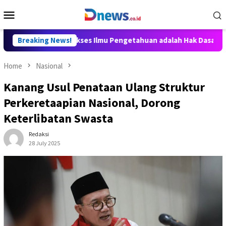
Skip
Mobile
to
Menu
content
lly Aditya: Akses Ilmu Pengetahuan adalah Hak Dasar Warga Nega
Breaking News!
Home
Nasional
Kanang Usul Penataan Ulang Struktur
Perkeretaapian Nasional, Dorong
Keterlibatan Swasta
Redaksi
28 July 2025