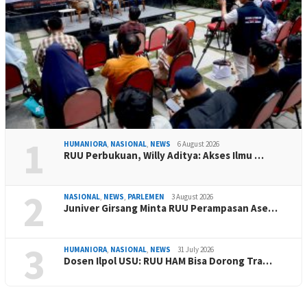
1
HUMANIORA
,
NASIONAL
,
NEWS
6 August 2026
RUU Perbukuan, Willy Aditya: Akses Ilmu …
2
NASIONAL
,
NEWS
,
PARLEMEN
3 August 2026
Juniver Girsang Minta RUU Perampasan Ase…
3
HUMANIORA
,
NASIONAL
,
NEWS
31 July 2026
Dosen Ilpol USU: RUU HAM Bisa Dorong Tra…