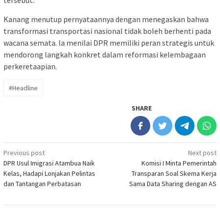
tersebut.
Kanang menutup pernyataannya dengan menegaskan bahwa
transformasi transportasi nasional tidak boleh berhenti pada
wacana semata. Ia menilai DPR memiliki peran strategis untuk
mendorong langkah konkret dalam reformasi kelembagaan
perkeretaapian.
#Headline
SHARE
Post
Previous post
Next post
DPR Usul Imigrasi Atambua Naik
Komisi I Minta Pemerintah
navigation
Kelas, Hadapi Lonjakan Pelintas
Transparan Soal Skema Kerja
dan Tantangan Perbatasan
Sama Data Sharing dengan AS