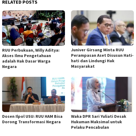
RELATED POSTS
Juniver Girsang Minta RUU
RUU Perbukuan, Willy Aditya:
Perampasan Aset Disusun Hati-
Akses Ilmu Pengetahuan
hati dan Lindungi Hak
adalah Hak Dasar Warga
Masyarakat
Negara
Dosen Ilpol USU: RUU HAM Bisa
Waka DPR Sari Yuliati Desak
Dorong Transformasi Negara
Hukuman Maksimal untuk
Pelaku Pencabulan