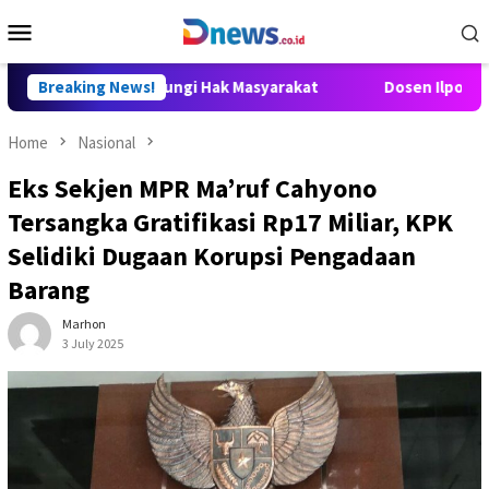
Skip
Mobile
to
Menu
content
ti dan Lindungi Hak Masyarakat
Breaking News!
Dosen Ilpol USU: RUU HA
Home
Nasional
Eks Sekjen MPR Ma’ruf Cahyono
Tersangka Gratifikasi Rp17 Miliar, KPK
Selidiki Dugaan Korupsi Pengadaan
Barang
Marhon
3 July 2025