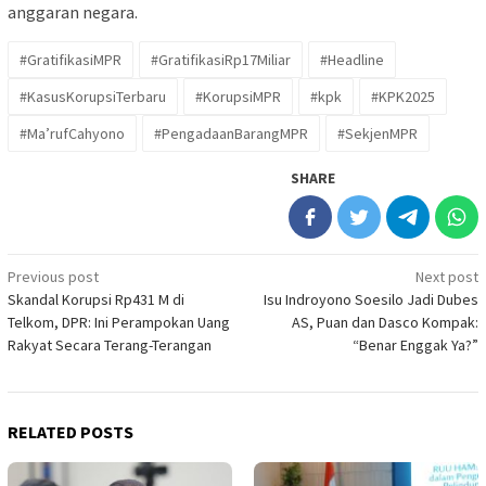
anggaran negara.
#GratifikasiMPR
#GratifikasiRp17Miliar
#Headline
#KasusKorupsiTerbaru
#KorupsiMPR
#kpk
#KPK2025
#Ma’rufCahyono
#PengadaanBarangMPR
#SekjenMPR
SHARE
Post
Previous post
Next post
Skandal Korupsi Rp431 M di
Isu Indroyono Soesilo Jadi Dubes
navigation
Telkom, DPR: Ini Perampokan Uang
AS, Puan dan Dasco Kompak:
Rakyat Secara Terang-Terangan
“Benar Enggak Ya?”
RELATED POSTS