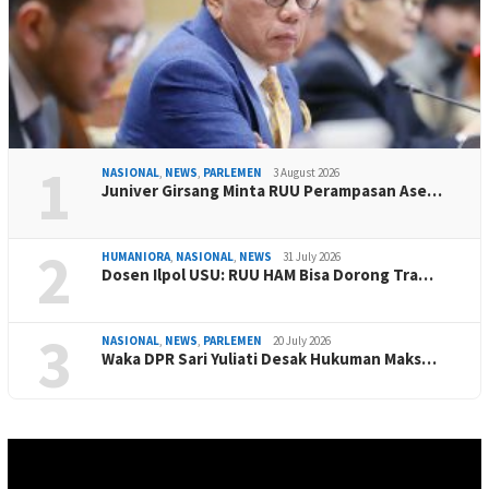
1
NASIONAL
,
NEWS
,
PARLEMEN
3 August 2026
Juniver Girsang Minta RUU Perampasan Ase…
2
HUMANIORA
,
NASIONAL
,
NEWS
31 July 2026
Dosen Ilpol USU: RUU HAM Bisa Dorong Tra…
3
NASIONAL
,
NEWS
,
PARLEMEN
20 July 2026
Waka DPR Sari Yuliati Desak Hukuman Maks…
Video
Player