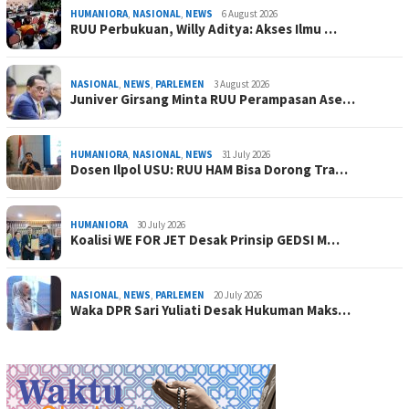
HUMANIORA
,
NASIONAL
,
NEWS
6 August 2026
RUU Perbukuan, Willy Aditya: Akses Ilmu …
NASIONAL
,
NEWS
,
PARLEMEN
3 August 2026
Juniver Girsang Minta RUU Perampasan Ase…
HUMANIORA
,
NASIONAL
,
NEWS
31 July 2026
Dosen Ilpol USU: RUU HAM Bisa Dorong Tra…
HUMANIORA
30 July 2026
Koalisi WE FOR JET Desak Prinsip GEDSI M…
NASIONAL
,
NEWS
,
PARLEMEN
20 July 2026
Waka DPR Sari Yuliati Desak Hukuman Maks…