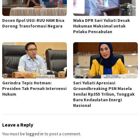
Dosen Ilpol USU: RUU HAM Bisa
Waka DPR Sari Yuliati Desak
Dorong Transformasi Negara
Hukuman Maksimal untuk
Pelaku Pencabulan
Gerindra Tepis Hotman:
Sari Yuliati Apresiasi
Presiden Tak Pernah Intervensi
Groundbreaking PSN Masela
Hukum
Senilai Rp355 Triliun, Tonggak
Baru Kedaulatan Energi
Nasional
Leave a Reply
You must be
logged in
to post a comment.