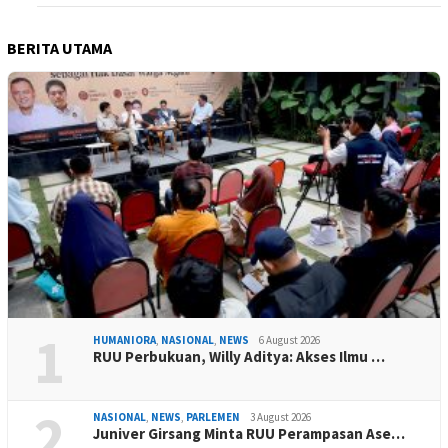
BERITA UTAMA
1
HUMANIORA
,
NASIONAL
,
NEWS
6 August 2026
RUU Perbukuan, Willy Aditya: Akses Ilmu …
2
NASIONAL
,
NEWS
,
PARLEMEN
3 August 2026
Juniver Girsang Minta RUU Perampasan Ase…