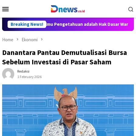
Skip
Mobile
to
Menu
content
itya: Akses Ilmu Pengetahuan adalah Hak Dasar Warga Negara
Breaking News!
Home
Ekonomi
Danantara Pantau Demutualisasi Bursa
Sebelum Investasi di Pasar Saham
Redaksi
1 February 2026