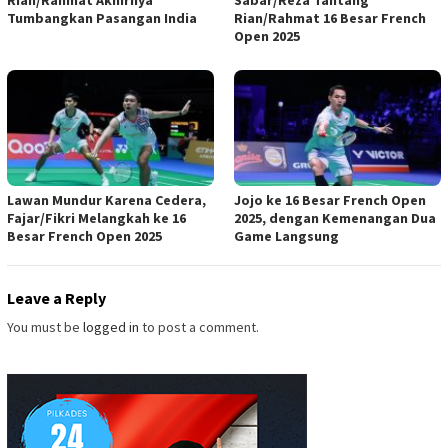
Tumbangkan Pasangan India
Rian/Rahmat 16 Besar French
Open 2025
Lawan Mundur Karena Cedera,
Jojo ke 16 Besar French Open
Fajar/Fikri Melangkah ke 16
2025, dengan Kemenangan Dua
Besar French Open 2025
Game Langsung
Leave a Reply
You must be
logged in
to post a comment.