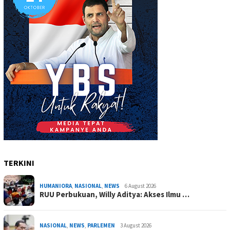
TERKINI
HUMANIORA
,
NASIONAL
,
NEWS
6 August 2026
RUU Perbukuan, Willy Aditya: Akses Ilmu …
NASIONAL
,
NEWS
,
PARLEMEN
3 August 2026