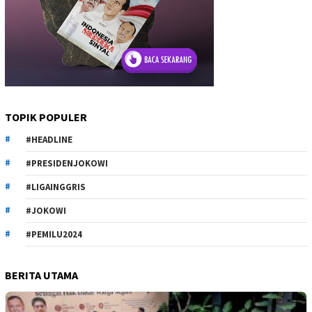
TOPIK POPULER
#HEADLINE
#PRESIDENJOKOWI
#LIGAINGGRIS
#JOKOWI
#PEMILU2024
BERITA UTAMA