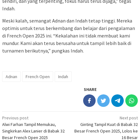
sendiri, dan yang terpenting, fokus harus terus dijaga,” tegas
Indah.
Meski kalah, semangat Adnan dan Indah tetap tinggi. Mereka
optimis untuk terus berkembang dan belajar dari pengalaman
di French Open 2025 ini. “Kekalahan ini tidak membuat kami
mundur. Kami akan terus berusaha untuk tampil lebih baik di
turnamen berikutnya,” pungkas Indah.
Adnan
French Open
Indah
SHARE
Post
Previous post
Next post
Alwi Farhan Tampil Memukau,
Ginting Tampil Kuat di Babak 32
navigation
Singkirkan Alex Lanier di Babak 32
Besar French Open 2025, Lolos ke
Besar French Open 2025
16 Besar