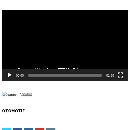
Video
Player
00:00
01:30
OTOMOTIF