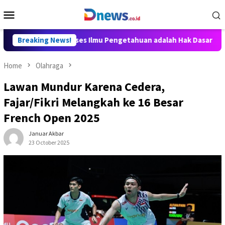
Skip
Mobile
to
Menu
content
y Aditya: Akses Ilmu Pengetahuan adalah Hak Dasar Warga Negar
Breaking News!
Home
Olahraga
Lawan Mundur Karena Cedera,
Fajar/Fikri Melangkah ke 16 Besar
French Open 2025
Januar Akbar
23 October 2025