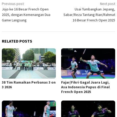
Post
Previous post
Next post
Jojo ke 16 Besar French Open
Usai Tumbangkan Jepang,
navigation
2025, dengan Kemenangan Dua
Sabar/Reza Tantang Rian/Rahmat
Game Langsung
16 Besar French Open 2025
RELATED POSTS
38 Tim Ramaikan Perbanas 3 on
Fajar/Fikri Gagal Juara Lagi,
3 2026
Asa Indonesia Pupus di Final
French Open 2025