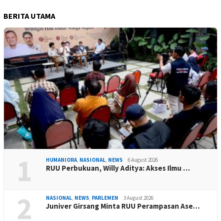
BERITA UTAMA
1
HUMANIORA
,
NASIONAL
,
NEWS
6 August 2026
RUU Perbukuan, Willy Aditya: Akses Ilmu …
2
NASIONAL
,
NEWS
,
PARLEMEN
3 August 2026
Juniver Girsang Minta RUU Perampasan Ase…