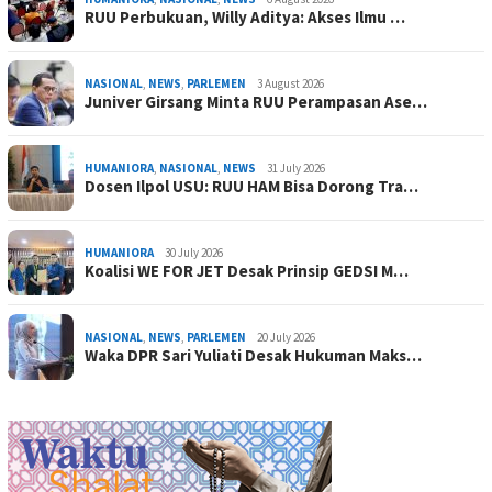
RUU Perbukuan, Willy Aditya: Akses Ilmu …
NASIONAL
,
NEWS
,
PARLEMEN
3 August 2026
Juniver Girsang Minta RUU Perampasan Ase…
HUMANIORA
,
NASIONAL
,
NEWS
31 July 2026
Dosen Ilpol USU: RUU HAM Bisa Dorong Tra…
HUMANIORA
30 July 2026
Koalisi WE FOR JET Desak Prinsip GEDSI M…
NASIONAL
,
NEWS
,
PARLEMEN
20 July 2026
Waka DPR Sari Yuliati Desak Hukuman Maks…