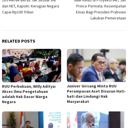
189 Merek Beras Tak Sesuai SNI
Naik Kelas di Proyeksi IMF, Jan
navigation
dan HET, Kapolri: Kerugian Negara
Prince Permata: Kesempatan
Capai Rp100 Triliun
Emas Bagi Presiden Prabowo
Lakukan Pemerataan
RELATED POSTS
Juniver Girsang Minta RUU
RUU Perbukuan, Willy Aditya:
Perampasan Aset Disusun Hati-
Akses Ilmu Pengetahuan
hati dan Lindungi Hak
adalah Hak Dasar Warga
Masyarakat
Negara