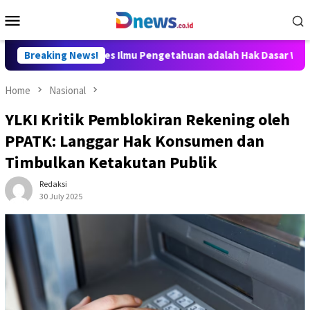
Skip
Mobile
to
Menu
content
lly Aditya: Akses Ilmu Pengetahuan adalah Hak Dasar Warga Nega
Breaking News!
Home
Nasional
YLKI Kritik Pemblokiran Rekening oleh
PPATK: Langgar Hak Konsumen dan
Timbulkan Ketakutan Publik
Redaksi
30 July 2025