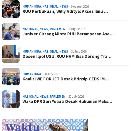
HUMANIORA
,
NASIONAL
,
NEWS
6 August 2026
RUU Perbukuan, Willy Aditya: Akses Ilmu …
NASIONAL
,
NEWS
,
PARLEMEN
3 August 2026
Juniver Girsang Minta RUU Perampasan Ase…
HUMANIORA
,
NASIONAL
,
NEWS
31 July 2026
Dosen Ilpol USU: RUU HAM Bisa Dorong Tra…
HUMANIORA
30 July 2026
Koalisi WE FOR JET Desak Prinsip GEDSI M…
NASIONAL
,
NEWS
,
PARLEMEN
20 July 2026
Waka DPR Sari Yuliati Desak Hukuman Maks…