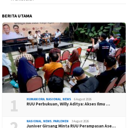
BERITA UTAMA
1
HUMANIORA
,
NASIONAL
,
NEWS
6 August 2026
RUU Perbukuan, Willy Aditya: Akses Ilmu …
2
NASIONAL
,
NEWS
,
PARLEMEN
3 August 2026
Juniver Girsang Minta RUU Perampasan Ase…