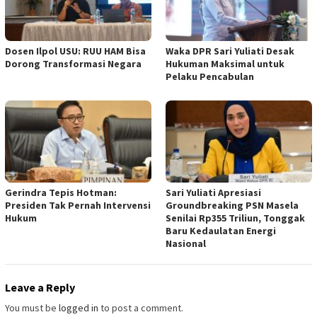
Dosen Ilpol USU: RUU HAM Bisa
Waka DPR Sari Yuliati Desak
Dorong Transformasi Negara
Hukuman Maksimal untuk
Pelaku Pencabulan
Gerindra Tepis Hotman:
Sari Yuliati Apresiasi
Presiden Tak Pernah Intervensi
Groundbreaking PSN Masela
Hukum
Senilai Rp355 Triliun, Tonggak
Baru Kedaulatan Energi
Nasional
Leave a Reply
You must be
logged in
to post a comment.