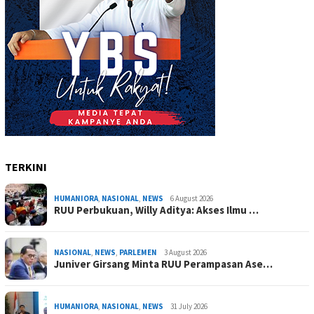
TERKINI
HUMANIORA
,
NASIONAL
,
NEWS
6 August 2026
RUU Perbukuan, Willy Aditya: Akses Ilmu …
NASIONAL
,
NEWS
,
PARLEMEN
3 August 2026
Juniver Girsang Minta RUU Perampasan Ase…
HUMANIORA
,
NASIONAL
,
NEWS
31 July 2026