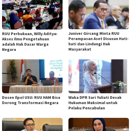
Juniver Girsang Minta RUU
RUU Perbukuan, Willy Aditya:
Perampasan Aset Disusun Hati-
Akses Ilmu Pengetahuan
hati dan Lindungi Hak
adalah Hak Dasar Warga
Masyarakat
Negara
Dosen Ilpol USU: RUU HAM Bisa
Waka DPR Sari Yuliati Desak
Dorong Transformasi Negara
Hukuman Maksimal untuk
Pelaku Pencabulan