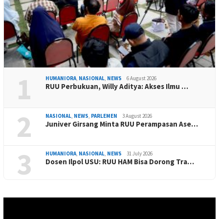
1
HUMANIORA
,
NASIONAL
,
NEWS
6 August 2026
RUU Perbukuan, Willy Aditya: Akses Ilmu …
2
NASIONAL
,
NEWS
,
PARLEMEN
3 August 2026
Juniver Girsang Minta RUU Perampasan Ase…
3
HUMANIORA
,
NASIONAL
,
NEWS
31 July 2026
Dosen Ilpol USU: RUU HAM Bisa Dorong Tra…
Video
Player