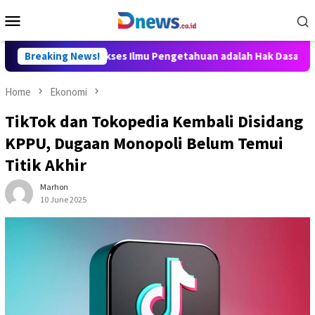
Skip
Mobile
to
Menu
content
ly Aditya: Akses Ilmu Pengetahuan adalah Hak Dasar Warga Nega
Breaking News!
Home
Ekonomi
TikTok dan Tokopedia Kembali Disidang
KPPU, Dugaan Monopoli Belum Temui
Titik Akhir
Marhon
10 June 2025