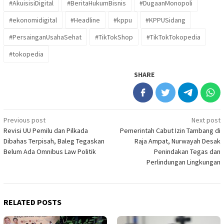
#AkuisisiDigital
#BeritaHukumBisnis
#DugaanMonopoli
#ekonomidigital
#Headline
#kppu
#KPPUSidang
#PersainganUsahaSehat
#TikTokShop
#TikTokTokopedia
#tokopedia
SHARE
Post
Previous post
Next post
Revisi UU Pemilu dan Pilkada
Pemerintah Cabut Izin Tambang di
navigation
Dibahas Terpisah, Baleg Tegaskan
Raja Ampat, Nurwayah Desak
Belum Ada Omnibus Law Politik
Penindakan Tegas dan
Perlindungan Lingkungan
RELATED POSTS