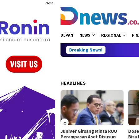
Skip
close
to
content
DEPAN
NEWS
REGIONAL
FIN
Breaking News!
HEADLINES
«
Juniver Girsang Minta RUU
Dose
 Perbukuan, Willy Aditya:
Perampasan Aset Disusun
Bisa
es Ilmu Pengetahuan