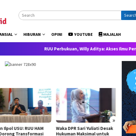
Searc
ANSIAL
HIBURAN
OPINI
YOUTUBE
MAJALAH
RUU Perbukuan, Willy Aditya: Akses Ilmu Pengetahuan a
»
n Ilpol USU: RUU HAM
Waka DPR Sari Yuliati Desak
Gerind
 Dorong Transformasi
Hukuman Maksimal untuk
Presid