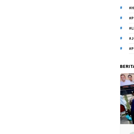
#H
#P
#L
#J
#P
BERIT