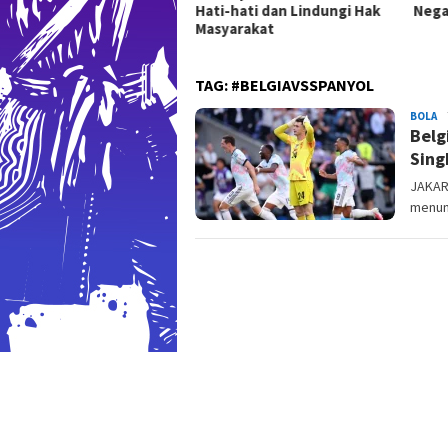
Hati-hati dan Lindungi Hak
Nega
lah Hak Dasar Warga
Masyarakat
gara
TAG:
#BELGIAVSSPANYOL
Ma
BOLA
Belg
Sing
JAKART
menun