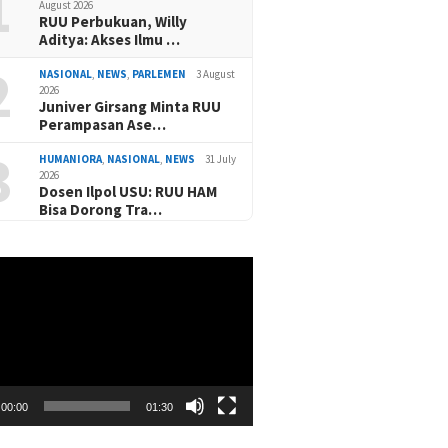
1
August 2026
RUU Perbukuan, Willy
Aditya: Akses Ilmu …
2
NASIONAL
,
NEWS
,
PARLEMEN
3 August
2026
Juniver Girsang Minta RUU
Perampasan Ase…
3
HUMANIORA
,
NASIONAL
,
NEWS
31 July
2026
Dosen Ilpol USU: RUU HAM
Bisa Dorong Tra…
00:00
01:30