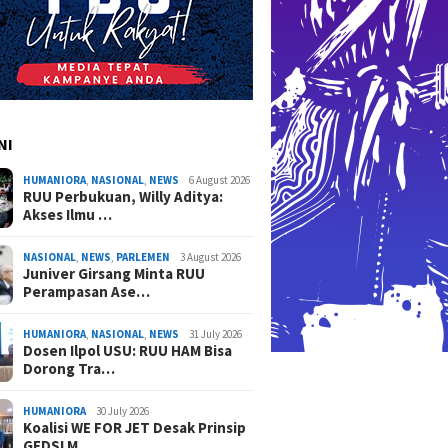
vensi Hukum
Hati-ha
adalah Hak Dasar Warga
Masyara
Negara
NI
HUMANIORA
,
NASIONAL
,
NEWS
6 August 2026
RUU Perbukuan, Willy Aditya:
Akses Ilmu …
NASIONAL
,
NEWS
,
PARLEMEN
3 August 2026
Juniver Girsang Minta RUU
Perampasan Ase…
HUMANIORA
,
NASIONAL
,
NEWS
31 July 2026
Dosen Ilpol USU: RUU HAM Bisa
Dorong Tra…
HUMANIORA
30 July 2026
Koalisi WE FOR JET Desak Prinsip
GEDSI M…