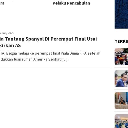
ra
Pelaku Pencabulan
Inter
rhon
7 July 2026
ia Tantang Spanyol Di Perempat Final Usai
TERKI
kirkan AS
A, Belgia melaju ke perempat final Piala Dunia FIFA setelah
dukkan tuan rumah Amerika Serikat […]