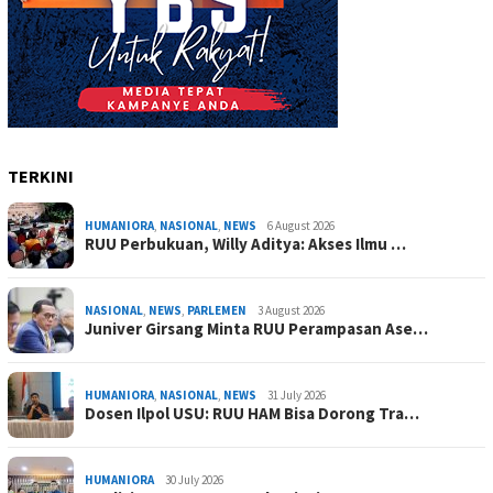
TERKINI
HUMANIORA
,
NASIONAL
,
NEWS
6 August 2026
RUU Perbukuan, Willy Aditya: Akses Ilmu …
NASIONAL
,
NEWS
,
PARLEMEN
3 August 2026
Juniver Girsang Minta RUU Perampasan Ase…
HUMANIORA
,
NASIONAL
,
NEWS
31 July 2026
Dosen Ilpol USU: RUU HAM Bisa Dorong Tra…
HUMANIORA
30 July 2026