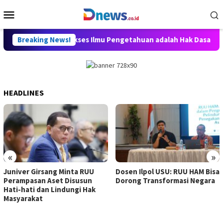
Skip
Mobile
to
Menu
content
 Willy Aditya: Akses Ilmu Pengetahuan adalah Hak Dasar Warga N
Breaking News!
HEADLINES
«
»
Juniver Girsang Minta RUU
Dosen Ilpol USU: RUU HAM Bisa
Perampasan Aset Disusun
Dorong Transformasi Negara
Hati-hati dan Lindungi Hak
Masyarakat