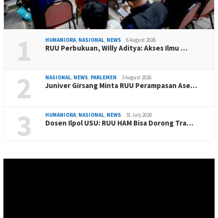
1
HUMANIORA
,
NASIONAL
,
NEWS
6 August 2026
RUU Perbukuan, Willy Aditya: Akses Ilmu …
2
NASIONAL
,
NEWS
,
PARLEMEN
3 August 2026
Juniver Girsang Minta RUU Perampasan Ase…
3
HUMANIORA
,
NASIONAL
,
NEWS
31 July 2026
Dosen Ilpol USU: RUU HAM Bisa Dorong Tra…
Video
Player