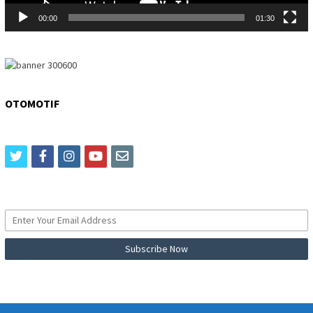
00:00
01:30
OTOMOTIF
twitter
facebook
instagram
youtube
email