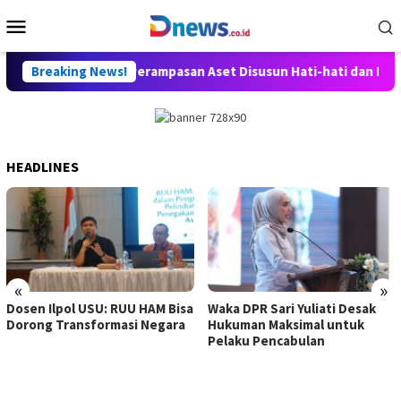
Skip
Mobile
to
Menu
content
sang Minta RUU Perampasan Aset Disusun Hati-hati dan Lindungi 
Breaking News!
HEADLINES
«
»
Dosen Ilpol USU: RUU HAM Bisa
Waka DPR Sari Yuliati Desak
Dorong Transformasi Negara
Hukuman Maksimal untuk
Pelaku Pencabulan