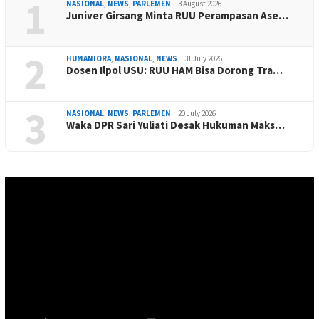
1
NASIONAL
,
NEWS
,
PARLEMEN
3 August 2026
Juniver Girsang Minta RUU Perampasan Ase…
2
HUMANIORA
,
NASIONAL
,
NEWS
31 July 2026
Dosen Ilpol USU: RUU HAM Bisa Dorong Tra…
3
NASIONAL
,
NEWS
,
PARLEMEN
20 July 2026
Waka DPR Sari Yuliati Desak Hukuman Maks…
Video
Player