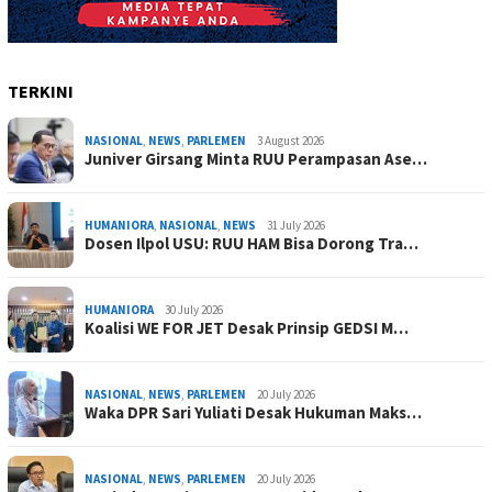
TERKINI
NASIONAL
,
NEWS
,
PARLEMEN
3 August 2026
Juniver Girsang Minta RUU Perampasan Ase…
HUMANIORA
,
NASIONAL
,
NEWS
31 July 2026
Dosen Ilpol USU: RUU HAM Bisa Dorong Tra…
HUMANIORA
30 July 2026
Koalisi WE FOR JET Desak Prinsip GEDSI M…
NASIONAL
,
NEWS
,
PARLEMEN
20 July 2026
Waka DPR Sari Yuliati Desak Hukuman Maks…
NASIONAL
,
NEWS
,
PARLEMEN
20 July 2026