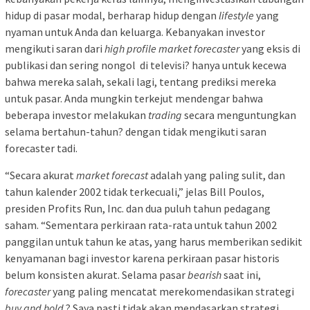
hidup di pasar modal, berharap hidup dengan
lifestyle
yang
nyaman untuk Anda dan keluarga. Kebanyakan investor
mengikuti saran dari
high profile market forecaster
yang eksis di
publikasi dan sering nongol di televisi? hanya untuk kecewa
bahwa mereka salah, sekali lagi, tentang prediksi mereka
untuk pasar. Anda mungkin terkejut mendengar bahwa
beberapa investor melakukan
trading
secara menguntungkan
selama bertahun-tahun? dengan tidak mengikuti saran
forecaster tadi.
“Secara akurat
market forecast
adalah yang paling sulit, dan
tahun kalender 2002 tidak terkecuali,” jelas Bill Poulos,
presiden Profits Run, Inc. dan dua puluh tahun pedagang
saham. “Sementara perkiraan rata-rata untuk tahun 2002
panggilan untuk tahun ke atas, yang harus memberikan sedikit
kenyamanan bagi investor karena perkiraan pasar historis
belum konsisten akurat. Selama pasar
bearish
saat ini,
forecaster
yang paling mencatat merekomendasikan strategi
buy and hold
? Saya pasti tidak akan mendasarkan strategi