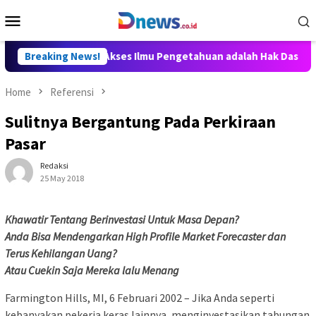
Skip
Mobile
to
Menu
content
illy Aditya: Akses Ilmu Pengetahuan adalah Hak Dasar Warga Ne
Breaking News!
Home
Referensi
Sulitnya Bergantung Pada Perkiraan
Pasar
Redaksi
25 May 2018
Khawatir Tentang Berinvestasi Untuk Masa Depan?
Anda Bisa Mendengarkan High Profile Market Forecaster dan
Terus Kehilangan Uang?
Atau Cuekin Saja Mereka lalu Menang
Farmington Hills, MI, 6 Februari 2002 – Jika Anda seperti
kebanyakan pekerja keras lainnya, menginvestasikan tabungan