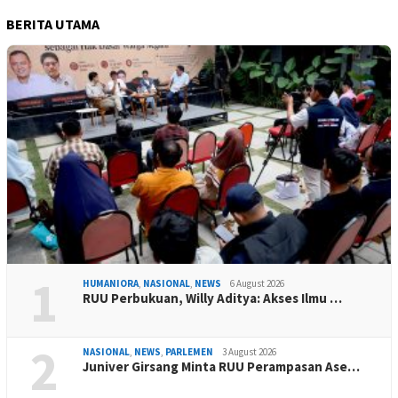
BERITA UTAMA
1
HUMANIORA
,
NASIONAL
,
NEWS
6 August 2026
RUU Perbukuan, Willy Aditya: Akses Ilmu …
2
NASIONAL
,
NEWS
,
PARLEMEN
3 August 2026
Juniver Girsang Minta RUU Perampasan Ase…