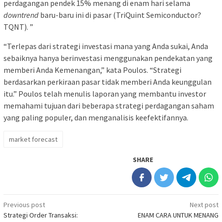
perdagangan pendek 15% menang di enam hari selama
downtrend
baru-baru ini di pasar (TriQuint Semiconductor?
TQNT). ”
“Terlepas dari strategi investasi mana yang Anda sukai, Anda
sebaiknya hanya berinvestasi menggunakan pendekatan yang
memberi Anda Kemenangan,” kata Poulos. “Strategi
berdasarkan perkiraan pasar tidak memberi Anda keunggulan
itu.” Poulos telah menulis laporan yang membantu investor
memahami tujuan dari beberapa strategi perdagangan saham
yang paling populer, dan menganalisis keefektifannya.
market forecast
SHARE
Post
Previous post
Next post
Strategi Order Transaksi:
ENAM CARA UNTUK MENANG
navigation