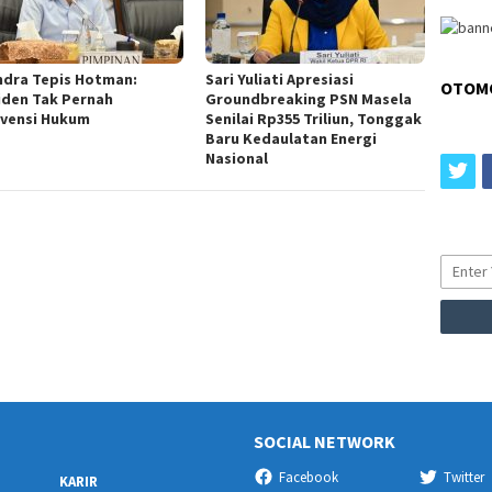
ndra Tepis Hotman:
Sari Yuliati Apresiasi
OTOM
iden Tak Pernah
Groundbreaking PSN Masela
rvensi Hukum
Senilai Rp355 Triliun, Tonggak
Baru Kedaulatan Energi
Nasional
tw
SOCIAL NETWORK
Facebook
Twitter
KARIR