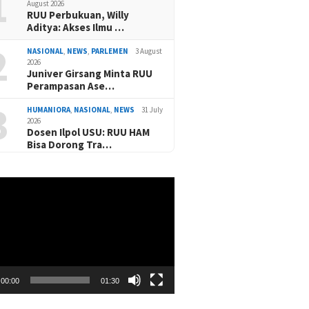
1
August 2026
RUU Perbukuan, Willy
Aditya: Akses Ilmu …
2
NASIONAL
,
NEWS
,
PARLEMEN
3 August
2026
Juniver Girsang Minta RUU
Perampasan Ase…
3
HUMANIORA
,
NASIONAL
,
NEWS
31 July
2026
Dosen Ilpol USU: RUU HAM
Bisa Dorong Tra…
00:00
01:30