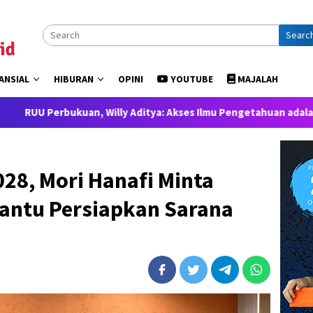
Searc
ANSIAL
HIBURAN
OPINI
YOUTUBE
MAJALAH
n, Willy Aditya: Akses Ilmu Pengetahuan adalah Hak Dasar Warg
28, Mori Hanafi Minta
antu Persiapkan Sarana