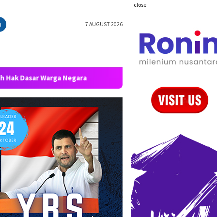
close
h
7 AUGUST 2026
a Negara
Juniver Girsang Minta RUU Perampasan Aset Dis