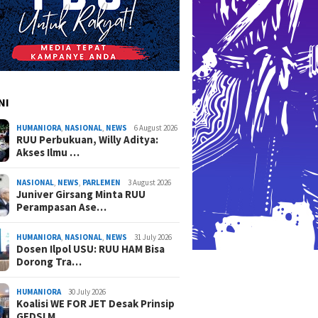
NI
HUMANIORA
,
NASIONAL
,
NEWS
6 August 2026
RUU Perbukuan, Willy Aditya:
Akses Ilmu …
NASIONAL
,
NEWS
,
PARLEMEN
3 August 2026
Juniver Girsang Minta RUU
Perampasan Ase…
HUMANIORA
,
NASIONAL
,
NEWS
31 July 2026
Dosen Ilpol USU: RUU HAM Bisa
Dorong Tra…
HUMANIORA
30 July 2026
Koalisi WE FOR JET Desak Prinsip
GEDSI M…