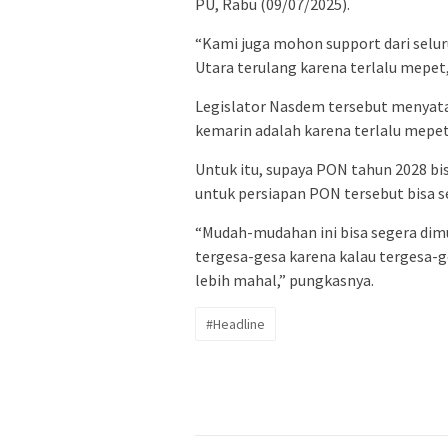
PU, Rabu (09/07/2025).
“Kami juga mohon support dari selu
Utara terulang karena terlalu mepet
Legislator Nasdem tersebut menyata
kemarin adalah karena terlalu mepet
Untuk itu, supaya PON tahun 2028 bi
untuk persiapan PON tersebut bisa s
“Mudah-mudahan ini bisa segera dimul
tergesa-gesa karena kalau tergesa-ge
lebih mahal,” pungkasnya.
#Headline