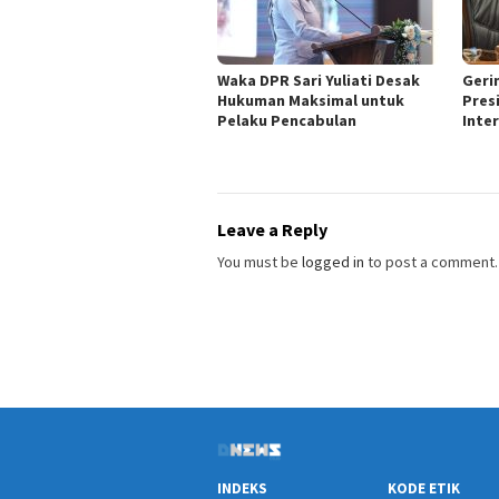
Waka DPR Sari Yuliati Desak
Geri
Hukuman Maksimal untuk
Pres
Pelaku Pencabulan
Inte
Leave a Reply
You must be
logged in
to post a comment.
INDEKS
KODE ETIK