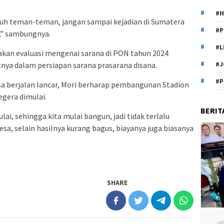
#H
ruh teman-teman, jangan sampai kejadian di Sumatera
#P
,” sambungnya.
#L
kan evaluasi mengenai sarana di PON tahun 2024
nya dalam persiapan sarana prasarana disana.
#J
#P
sa berjalan lancar, Mori berharap pembangunan Stadion
egera dimulai.
BERIT
ai, sehingga kita mulai bangun, jadi tidak terlalu
sa, selain hasilnya kurang bagus, biayanya juga biasanya
SHARE