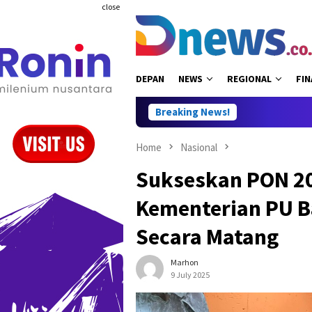
Skip
close
to
content
DEPAN
NEWS
REGIONAL
FIN
Breaking News!
RUU Perbukua
Home
Nasional
Sukseskan PON 20
Kementerian PU B
Secara Matang
Marhon
9 July 2025