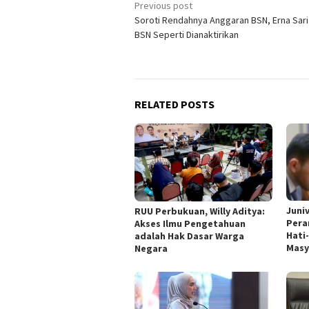
Post
Previous post
Soroti Rendahnya Anggaran BSN, Erna Sari
navigation
BSN Seperti Dianaktirikan
RELATED POSTS
Juni
RUU Perbukuan, Willy Aditya:
Pera
Akses Ilmu Pengetahuan
Hati
adalah Hak Dasar Warga
Masy
Negara