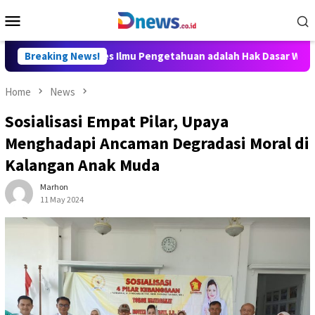
Skip
Mobile
to
Menu
content
 Aditya: Akses Ilmu Pengetahuan adalah Hak Dasar Warga Negara
Breaking News!
Home
News
Sosialisasi Empat Pilar, Upaya
Menghadapi Ancaman Degradasi Moral di
Kalangan Anak Muda
Marhon
11 May 2024