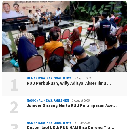
1
HUMANIORA
,
NASIONAL
,
NEWS
6 August 2026
RUU Perbukuan, Willy Aditya: Akses Ilmu …
2
NASIONAL
,
NEWS
,
PARLEMEN
3 August 2026
Juniver Girsang Minta RUU Perampasan Ase…
3
HUMANIORA
,
NASIONAL
,
NEWS
31 July 2026
Dosen Ilpol USU: RUU HAM Bisa Dorong Tra…