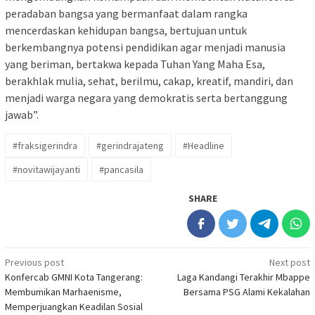
peradaban bangsa yang bermanfaat dalam rangka
mencerdaskan kehidupan bangsa, bertujuan untuk
berkembangnya potensi pendidikan agar menjadi manusia
yang beriman, bertakwa kepada Tuhan Yang Maha Esa,
berakhlak mulia, sehat, berilmu, cakap, kreatif, mandiri, dan
menjadi warga negara yang demokratis serta bertanggung
jawab”.
#fraksigerindra
#gerindrajateng
#Headline
#novitawijayanti
#pancasila
SHARE
Post
Previous post
Next post
Konfercab GMNI Kota Tangerang:
Laga Kandangi Terakhir Mbappe
navigation
Membumikan Marhaenisme,
Bersama PSG Alami Kekalahan
Memperjuangkan Keadilan Sosial