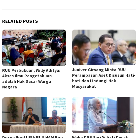
RELATED POSTS
Juniver Girsang Minta RUU
RUU Perbukuan, Willy Aditya:
Perampasan Aset Disusun Hati-
Akses Ilmu Pengetahuan
hati dan Lindungi Hak
adalah Hak Dasar Warga
Masyarakat
Negara
Dosen Ilpol USU: RUU HAM Bisa
Waka DPR Sari Yuliati Desak