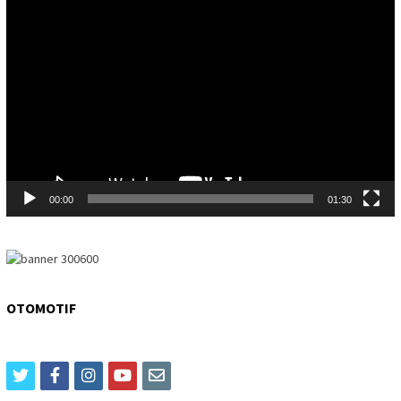
Video
Player
00:00
01:30
OTOMOTIF
twitter
facebook
instagram
youtube
email