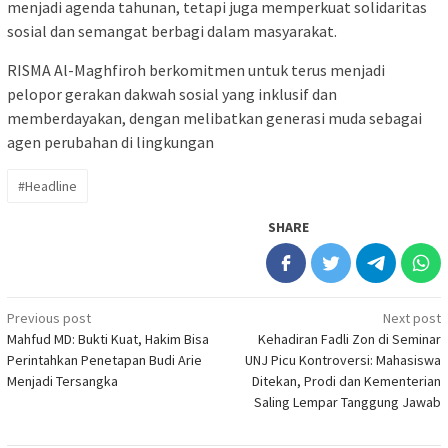
menjadi agenda tahunan, tetapi juga memperkuat solidaritas
sosial dan semangat berbagi dalam masyarakat.
RISMA Al-Maghfiroh berkomitmen untuk terus menjadi
pelopor gerakan dakwah sosial yang inklusif dan
memberdayakan, dengan melibatkan generasi muda sebagai
agen perubahan di lingkungan
#Headline
SHARE
Post
Previous post
Next post
Mahfud MD: Bukti Kuat, Hakim Bisa
Kehadiran Fadli Zon di Seminar
navigation
Perintahkan Penetapan Budi Arie
UNJ Picu Kontroversi: Mahasiswa
Menjadi Tersangka
Ditekan, Prodi dan Kementerian
Saling Lempar Tanggung Jawab