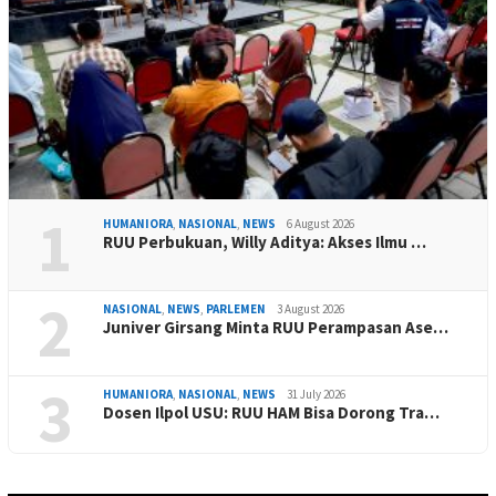
1
HUMANIORA
,
NASIONAL
,
NEWS
6 August 2026
RUU Perbukuan, Willy Aditya: Akses Ilmu …
2
NASIONAL
,
NEWS
,
PARLEMEN
3 August 2026
Juniver Girsang Minta RUU Perampasan Ase…
3
HUMANIORA
,
NASIONAL
,
NEWS
31 July 2026
Dosen Ilpol USU: RUU HAM Bisa Dorong Tra…