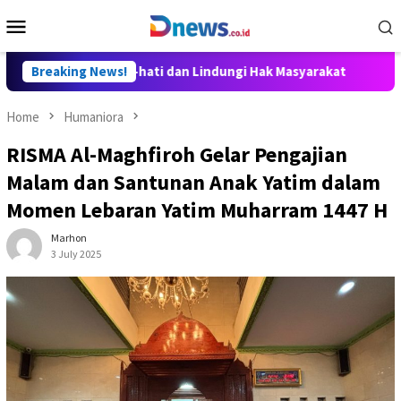
Skip
Mobile
to
Menu
content
isusun Hati-hati dan Lindungi Hak Masyarakat
Breaking News!
Dosen Ilp
Home
Humaniora
RISMA Al-Maghfiroh Gelar Pengajian
Malam dan Santunan Anak Yatim dalam
Momen Lebaran Yatim Muharram 1447 H
Marhon
3 July 2025