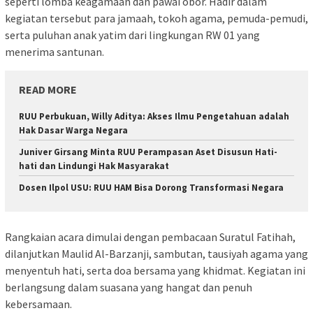
seperti lomba keagamaan dan pawai obor. Hadir dalam
kegiatan tersebut para jamaah, tokoh agama, pemuda-pemudi,
serta puluhan anak yatim dari lingkungan RW 01 yang
menerima santunan.
READ MORE
RUU Perbukuan, Willy Aditya: Akses Ilmu Pengetahuan adalah
Hak Dasar Warga Negara
Juniver Girsang Minta RUU Perampasan Aset Disusun Hati-
hati dan Lindungi Hak Masyarakat
Dosen Ilpol USU: RUU HAM Bisa Dorong Transformasi Negara
Rangkaian acara dimulai dengan pembacaan Suratul Fatihah,
dilanjutkan Maulid Al-Barzanji, sambutan, tausiyah agama yang
menyentuh hati, serta doa bersama yang khidmat. Kegiatan ini
berlangsung dalam suasana yang hangat dan penuh
kebersamaan.