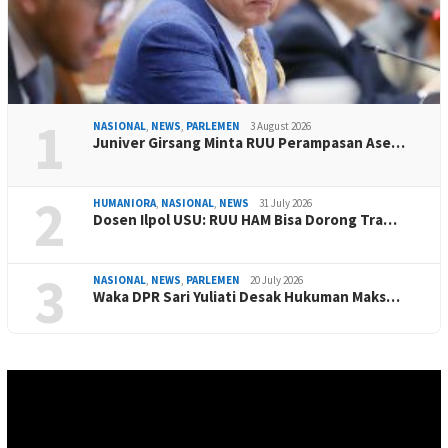
1
NASIONAL
,
NEWS
,
PARLEMEN
3 August 2026
Juniver Girsang Minta RUU Perampasan Ase…
2
HUMANIORA
,
NASIONAL
,
NEWS
31 July 2026
Dosen Ilpol USU: RUU HAM Bisa Dorong Tra…
3
NASIONAL
,
NEWS
,
PARLEMEN
20 July 2026
Waka DPR Sari Yuliati Desak Hukuman Maks…
Video
Player