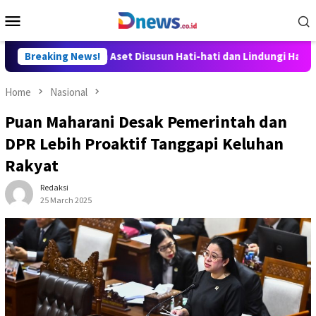
Skip
Mobile
to
Menu
content
Perampasan Aset Disusun Hati-hati dan Lindungi Hak Masyarakat
Breaking News!
Home
Nasional
Puan Maharani Desak Pemerintah dan
DPR Lebih Proaktif Tanggapi Keluhan
Rakyat
Redaksi
25 March 2025