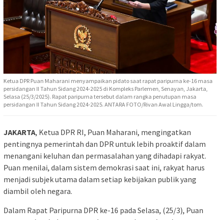
Ketua DPR Puan Maharani menyampaikan pidato saat rapat paripurna ke-16 masa
persidangan II Tahun Sidang 2024-2025 di Kompleks Parlemen, Senayan, Jakarta,
Selasa (25/3/2025). Rapat paripurna tersebut dalam rangka penutupan masa
persidangan II Tahun Sidang 2024-2025. ANTARA FOTO/Rivan Awal Lingga/tom.
JAKARTA
, Ketua DPR RI, Puan Maharani, mengingatkan
pentingnya pemerintah dan DPR untuk lebih proaktif dalam
menangani keluhan dan permasalahan yang dihadapi rakyat.
Puan menilai, dalam sistem demokrasi saat ini, rakyat harus
menjadi subjek utama dalam setiap kebijakan publik yang
diambil oleh negara.
Dalam Rapat Paripurna DPR ke-16 pada Selasa, (25/3), Puan