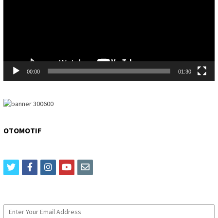
00:00
01:30
OTOMOTIF
twitter
facebook
instagram
youtube
email