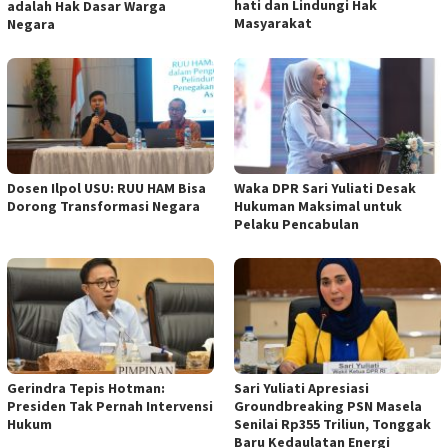
hati dan Lindungi Hak
adalah Hak Dasar Warga
Masyarakat
Negara
Dosen Ilpol USU: RUU HAM Bisa
Waka DPR Sari Yuliati Desak
Dorong Transformasi Negara
Hukuman Maksimal untuk
Pelaku Pencabulan
Gerindra Tepis Hotman:
Sari Yuliati Apresiasi
Presiden Tak Pernah Intervensi
Groundbreaking PSN Masela
Hukum
Senilai Rp355 Triliun, Tonggak
Baru Kedaulatan Energi