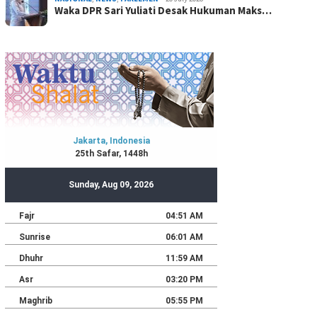
Waka DPR Sari Yuliati Desak Hukuman Maks…