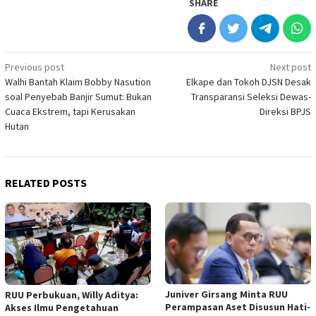
SHARE
Post
Previous post
Next post
Walhi Bantah Klaim Bobby Nasution
Elkape dan Tokoh DJSN Desak
navigation
soal Penyebab Banjir Sumut: Bukan
Transparansi Seleksi Dewas-
Cuaca Ekstrem, tapi Kerusakan
Direksi BPJS
Hutan
RELATED POSTS
Juniver Girsang Minta RUU
RUU Perbukuan, Willy Aditya:
Perampasan Aset Disusun Hati-
Akses Ilmu Pengetahuan