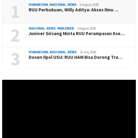
1
HUMANIORA
,
NASIONAL
,
NEWS
6 August 2026
RUU Perbukuan, Willy Aditya: Akses Ilmu …
2
NASIONAL
,
NEWS
,
PARLEMEN
3 August 2026
Juniver Girsang Minta RUU Perampasan Ase…
3
HUMANIORA
,
NASIONAL
,
NEWS
31 July 2026
Dosen Ilpol USU: RUU HAM Bisa Dorong Tra…
Video
Player