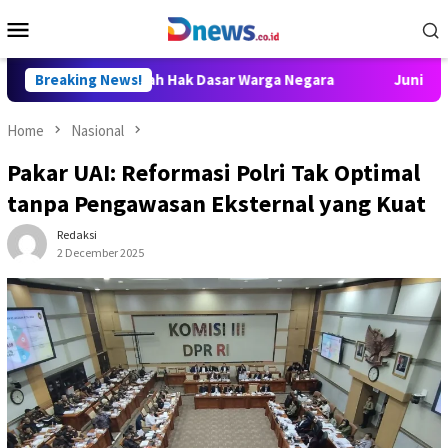
Skip
Mobile
to
Menu
content
tahuan adalah Hak Dasar Warga Negara
Breaking News!
Juniver Girsang M
Home
Nasional
Pakar UAI: Reformasi Polri Tak Optimal
tanpa Pengawasan Eksternal yang Kuat
Redaksi
2 December 2025