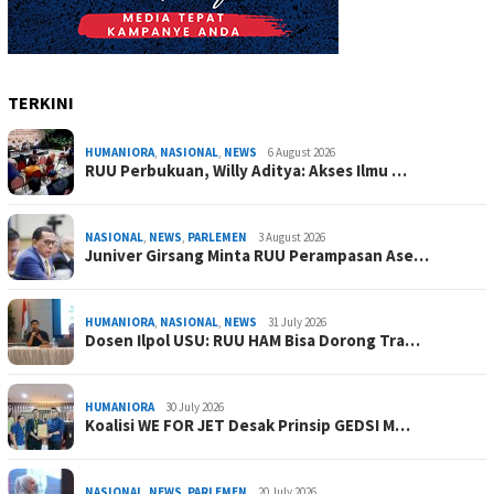
TERKINI
HUMANIORA
,
NASIONAL
,
NEWS
6 August 2026
RUU Perbukuan, Willy Aditya: Akses Ilmu …
NASIONAL
,
NEWS
,
PARLEMEN
3 August 2026
Juniver Girsang Minta RUU Perampasan Ase…
HUMANIORA
,
NASIONAL
,
NEWS
31 July 2026
Dosen Ilpol USU: RUU HAM Bisa Dorong Tra…
HUMANIORA
30 July 2026
Koalisi WE FOR JET Desak Prinsip GEDSI M…
NASIONAL
,
NEWS
,
PARLEMEN
20 July 2026