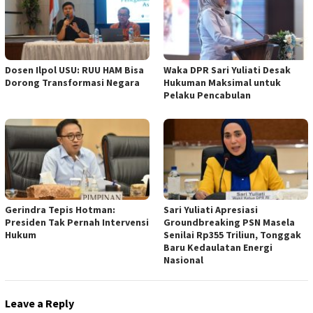
Dosen Ilpol USU: RUU HAM Bisa
Waka DPR Sari Yuliati Desak
Dorong Transformasi Negara
Hukuman Maksimal untuk
Pelaku Pencabulan
Gerindra Tepis Hotman:
Sari Yuliati Apresiasi
Presiden Tak Pernah Intervensi
Groundbreaking PSN Masela
Hukum
Senilai Rp355 Triliun, Tonggak
Baru Kedaulatan Energi
Nasional
Leave a Reply