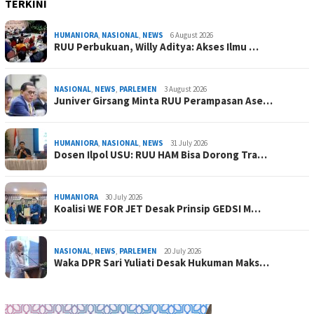
TERKINI
HUMANIORA
,
NASIONAL
,
NEWS
6 August 2026
RUU Perbukuan, Willy Aditya: Akses Ilmu …
NASIONAL
,
NEWS
,
PARLEMEN
3 August 2026
Juniver Girsang Minta RUU Perampasan Ase…
HUMANIORA
,
NASIONAL
,
NEWS
31 July 2026
Dosen Ilpol USU: RUU HAM Bisa Dorong Tra…
HUMANIORA
30 July 2026
Koalisi WE FOR JET Desak Prinsip GEDSI M…
NASIONAL
,
NEWS
,
PARLEMEN
20 July 2026
Waka DPR Sari Yuliati Desak Hukuman Maks…