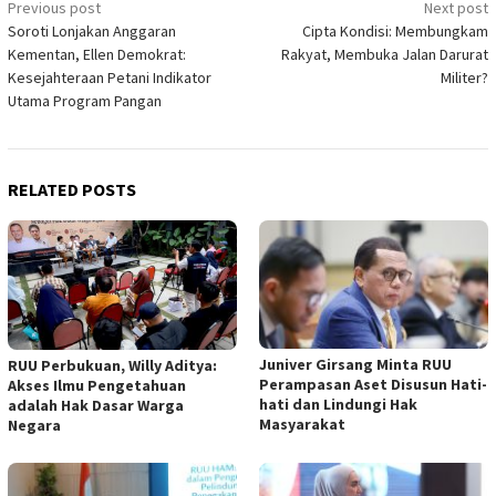
Post
Previous post
Next post
Soroti Lonjakan Anggaran
Cipta Kondisi: Membungkam
navigation
Kementan, Ellen Demokrat:
Rakyat, Membuka Jalan Darurat
Kesejahteraan Petani Indikator
Militer?
Utama Program Pangan
RELATED POSTS
Juniver Girsang Minta RUU
RUU Perbukuan, Willy Aditya:
Perampasan Aset Disusun Hati-
Akses Ilmu Pengetahuan
hati dan Lindungi Hak
adalah Hak Dasar Warga
Masyarakat
Negara