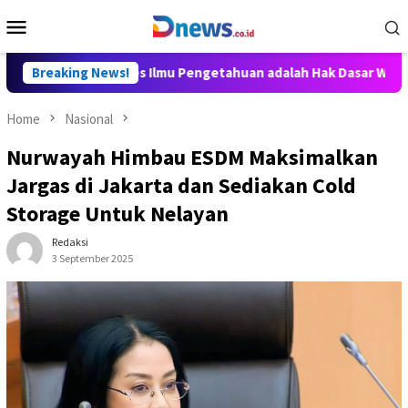
Skip
Mobile
to
Menu
content
Aditya: Akses Ilmu Pengetahuan adalah Hak Dasar Warga Negara
Breaking News!
Home
Nasional
Nurwayah Himbau ESDM Maksimalkan
Jargas di Jakarta dan Sediakan Cold
Storage Untuk Nelayan
Redaksi
3 September 2025