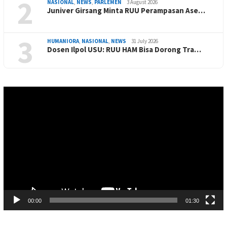
2
NASIONAL
,
NEWS
,
PARLEMEN
3 August 2026
Juniver Girsang Minta RUU Perampasan Ase…
3
HUMANIORA
,
NASIONAL
,
NEWS
31 July 2026
Dosen Ilpol USU: RUU HAM Bisa Dorong Tra…
Video
Player
00:00
01:30