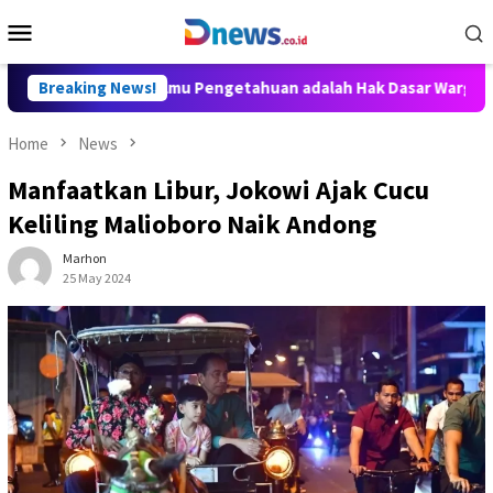
Skip
Mobile
to
Menu
content
itya: Akses Ilmu Pengetahuan adalah Hak Dasar Warga Negara
Breaking News!
Home
News
Manfaatkan Libur, Jokowi Ajak Cucu
Keliling Malioboro Naik Andong
Marhon
25 May 2024