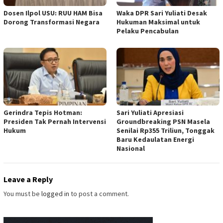
Dosen Ilpol USU: RUU HAM Bisa
Waka DPR Sari Yuliati Desak
Dorong Transformasi Negara
Hukuman Maksimal untuk
Pelaku Pencabulan
Gerindra Tepis Hotman:
Sari Yuliati Apresiasi
Presiden Tak Pernah Intervensi
Groundbreaking PSN Masela
Hukum
Senilai Rp355 Triliun, Tonggak
Baru Kedaulatan Energi
Nasional
Leave a Reply
You must be
logged in
to post a comment.