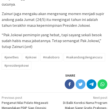
cucunya.
Zainuri juga mengaku akan mengenang momen menjadi supir
andong pada Jumat (24/5) itu mengingat tahun ini adalah
tahun terakhir masa kepemimpinan Presiden Jokowi.
“Pak Jokowi pemimpin yang hebat, tapi sayang sekali besok
sudah habis masa jabatannya. Tetap semangat Pak Jokowi,”
tutup Zainuri.(
ant
)
#janethes
#jokowi
#malioboro
#naikandongdengancucu
#presidenjokowi
SHARE
Post
Previous post
Next post
Pengamat Nilai Pidato Megawati
Di Balik Koreksi Nama Program
navigation
Menandakan PDIP Siap Oposisi
Makan Siang Gratis Prabowo-