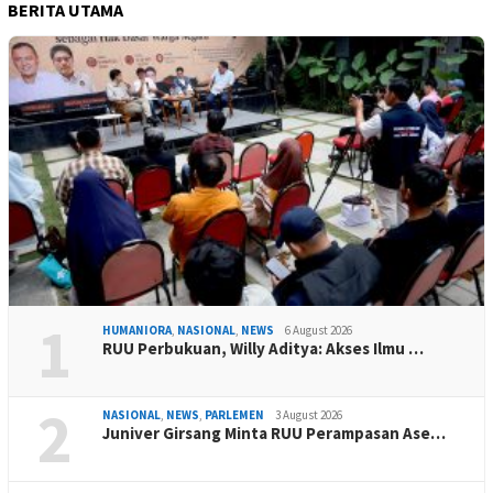
BERITA UTAMA
1
HUMANIORA
,
NASIONAL
,
NEWS
6 August 2026
RUU Perbukuan, Willy Aditya: Akses Ilmu …
2
NASIONAL
,
NEWS
,
PARLEMEN
3 August 2026
Juniver Girsang Minta RUU Perampasan Ase…