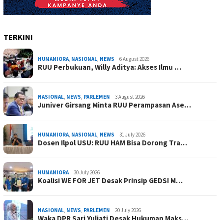
TERKINI
HUMANIORA
,
NASIONAL
,
NEWS
6 August 2026
RUU Perbukuan, Willy Aditya: Akses Ilmu …
NASIONAL
,
NEWS
,
PARLEMEN
3 August 2026
Juniver Girsang Minta RUU Perampasan Ase…
HUMANIORA
,
NASIONAL
,
NEWS
31 July 2026
Dosen Ilpol USU: RUU HAM Bisa Dorong Tra…
HUMANIORA
30 July 2026
Koalisi WE FOR JET Desak Prinsip GEDSI M…
NASIONAL
,
NEWS
,
PARLEMEN
20 July 2026
Waka DPR Sari Yuliati Desak Hukuman Maks…