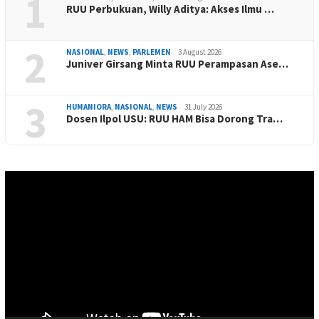
1
RUU Perbukuan, Willy Aditya: Akses Ilmu …
2
NASIONAL
,
NEWS
,
PARLEMEN
3 August 2026
Juniver Girsang Minta RUU Perampasan Ase…
3
HUMANIORA
,
NASIONAL
,
NEWS
31 July 2026
Dosen Ilpol USU: RUU HAM Bisa Dorong Tra…
Video
Player