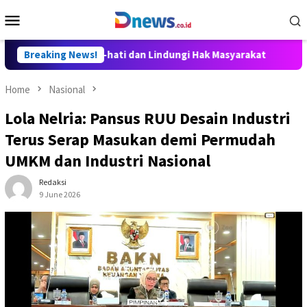
Skip
Mobile
to
Menu
content
isusun Hati-hati dan Lindungi Hak Masyarakat
Breaking News!
Dosen Ilp
Home
Nasional
Lola Nelria: Pansus RUU Desain Industri
Terus Serap Masukan demi Permudah
UMKM dan Industri Nasional
Redaksi
9 June 2026