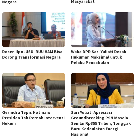
Masyarakat
Negara
Dosen Ilpol USU: RUU HAM Bisa
Waka DPR Sari Yuliati Desak
Dorong Transformasi Negara
Hukuman Maksimal untuk
Pelaku Pencabulan
Gerindra Tepis Hotman:
Sari Yuliati Apresiasi
Presiden Tak Pernah Intervensi
Groundbreaking PSN Masela
Hukum
Senilai Rp355 Triliun, Tonggak
Baru Kedaulatan Energi
Nasional