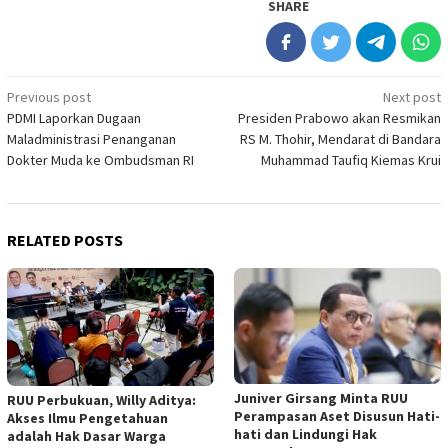
SHARE
Post
Previous post
Next post
PDMI Laporkan Dugaan
Presiden Prabowo akan Resmikan
navigation
Maladministrasi Penanganan
RS M. Thohir, Mendarat di Bandara
Dokter Muda ke Ombudsman RI
Muhammad Taufiq Kiemas Krui
RELATED POSTS
Juniver Girsang Minta RUU
RUU Perbukuan, Willy Aditya:
Perampasan Aset Disusun Hati-
Akses Ilmu Pengetahuan
hati dan Lindungi Hak
adalah Hak Dasar Warga