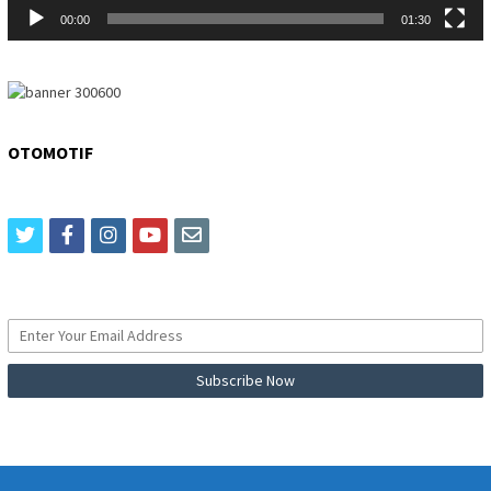
00:00
01:30
OTOMOTIF
twitter
facebook
instagram
youtube
email