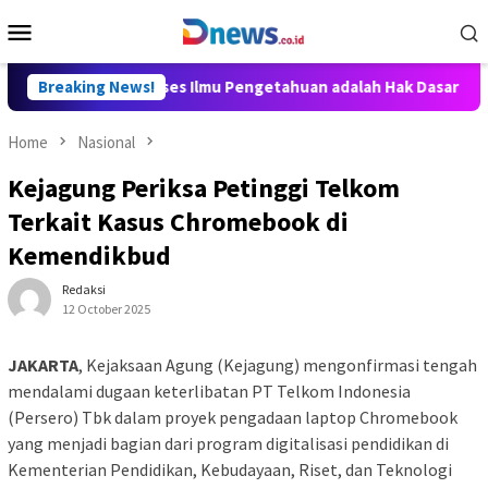
Skip
Mobile
to
Menu
content
ly Aditya: Akses Ilmu Pengetahuan adalah Hak Dasar Warga Nega
Breaking News!
Home
Nasional
Kejagung Periksa Petinggi Telkom
Terkait Kasus Chromebook di
Kemendikbud
Redaksi
12 October 2025
JAKARTA
, Kejaksaan Agung (Kejagung) mengonfirmasi tengah
mendalami dugaan keterlibatan PT Telkom Indonesia
(Persero) Tbk dalam proyek pengadaan laptop Chromebook
yang menjadi bagian dari program digitalisasi pendidikan di
Kementerian Pendidikan, Kebudayaan, Riset, dan Teknologi