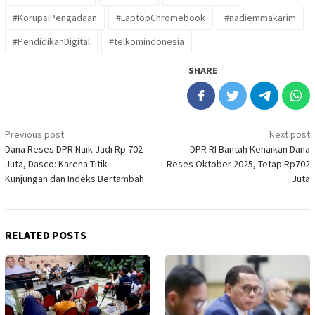
#KorupsiPengadaan
#LaptopChromebook
#nadiemmakarim
#PendidikanDigital
#telkomindonesia
SHARE
Post
Previous post
Next post
Dana Reses DPR Naik Jadi Rp 702
DPR RI Bantah Kenaikan Dana
navigation
Juta, Dasco: Karena Titik
Reses Oktober 2025, Tetap Rp702
Kunjungan dan Indeks Bertambah
Juta
RELATED POSTS