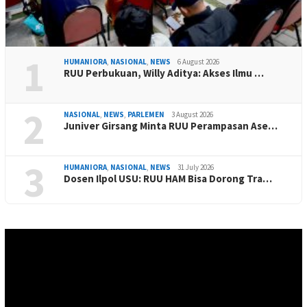
1
HUMANIORA
,
NASIONAL
,
NEWS
6 August 2026
RUU Perbukuan, Willy Aditya: Akses Ilmu …
2
NASIONAL
,
NEWS
,
PARLEMEN
3 August 2026
Juniver Girsang Minta RUU Perampasan Ase…
3
HUMANIORA
,
NASIONAL
,
NEWS
31 July 2026
Dosen Ilpol USU: RUU HAM Bisa Dorong Tra…
Video
Player