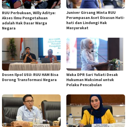
Juniver Girsang Minta RUU
RUU Perbukuan, Willy Aditya:
Perampasan Aset Disusun Hati-
Akses Ilmu Pengetahuan
hati dan Lindungi Hak
adalah Hak Dasar Warga
Masyarakat
Negara
Dosen Ilpol USU: RUU HAM Bisa
Waka DPR Sari Yuliati Desak
Dorong Transformasi Negara
Hukuman Maksimal untuk
Pelaku Pencabulan