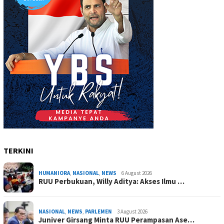
TERKINI
HUMANIORA
,
NASIONAL
,
NEWS
6 August 2026
RUU Perbukuan, Willy Aditya: Akses Ilmu …
NASIONAL
,
NEWS
,
PARLEMEN
3 August 2026
Juniver Girsang Minta RUU Perampasan Ase…