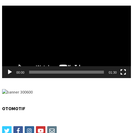
Video
Player
00:00
01:30
OTOMOTIF
twitter
facebook
instagram
youtube
email