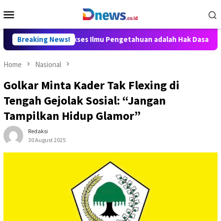
Skip
Mobile
to
Menu
content
lly Aditya: Akses Ilmu Pengetahuan adalah Hak Dasar Warga Neg
Breaking News!
Home
Nasional
Golkar Minta Kader Tak Flexing di
Tengah Gejolak Sosial: “Jangan
Tampilkan Hidup Glamor”
Redaksi
30 August 2025