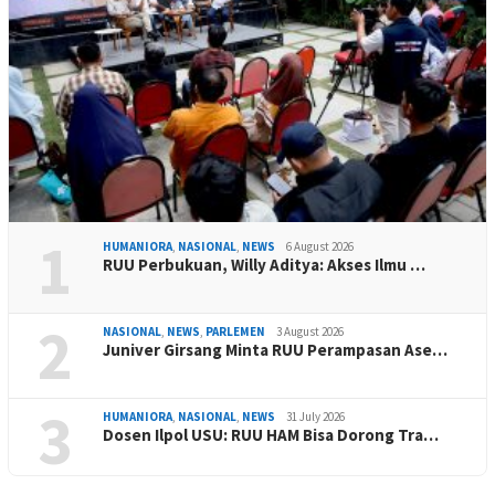
1
HUMANIORA
,
NASIONAL
,
NEWS
6 August 2026
RUU Perbukuan, Willy Aditya: Akses Ilmu …
2
NASIONAL
,
NEWS
,
PARLEMEN
3 August 2026
Juniver Girsang Minta RUU Perampasan Ase…
3
HUMANIORA
,
NASIONAL
,
NEWS
31 July 2026
Dosen Ilpol USU: RUU HAM Bisa Dorong Tra…