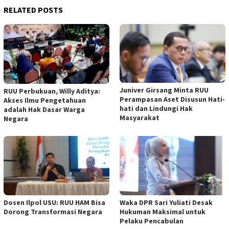
RELATED POSTS
Juniver Girsang Minta RUU
RUU Perbukuan, Willy Aditya:
Perampasan Aset Disusun Hati-
Akses Ilmu Pengetahuan
hati dan Lindungi Hak
adalah Hak Dasar Warga
Masyarakat
Negara
Dosen Ilpol USU: RUU HAM Bisa
Waka DPR Sari Yuliati Desak
Dorong Transformasi Negara
Hukuman Maksimal untuk
Pelaku Pencabulan