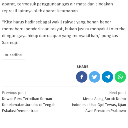
aparat, termasuk penggunaan gas air mata dan tindakan
represif lainnya oleh aparat keamanan.
“Kita harus hadir sebagai wakil rakyat yang benar-benar
memahami penderitaan rakyat, bukan justru menyakiti mereka
dengan gaya hidup dan ucapan yang menyakitkan,” pungkas
Sarmuji.
#Headline
SHARE
Post
Previous post
Next post
Dewan Pers Terbitkan Seruan
Media Asing Soroti Demo
navigation
Keselamatan Jurnalis di Tengah
Indonesia Usai Ojol Tewas, Ujian
Eskalasi Demonstrasi
Awal Presiden Prabowo