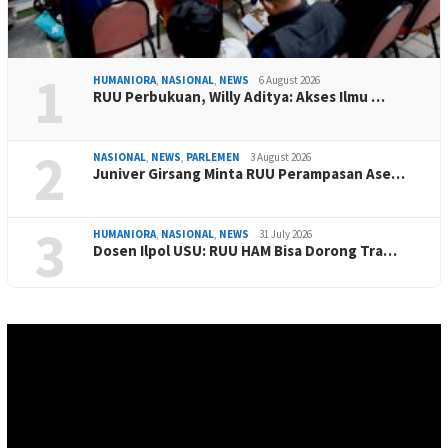
1
HUMANIORA
,
NASIONAL
,
NEWS
6 August 2026
RUU Perbukuan, Willy Aditya: Akses Ilmu …
2
NASIONAL
,
NEWS
,
PARLEMEN
3 August 2026
Juniver Girsang Minta RUU Perampasan Ase…
3
HUMANIORA
,
NASIONAL
,
NEWS
31 July 2026
Dosen Ilpol USU: RUU HAM Bisa Dorong Tra…
Video
Player