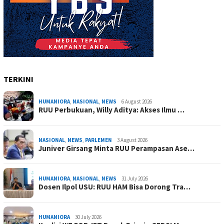
TERKINI
HUMANIORA
,
NASIONAL
,
NEWS
6 August 2026
RUU Perbukuan, Willy Aditya: Akses Ilmu …
NASIONAL
,
NEWS
,
PARLEMEN
3 August 2026
Juniver Girsang Minta RUU Perampasan Ase…
HUMANIORA
,
NASIONAL
,
NEWS
31 July 2026
Dosen Ilpol USU: RUU HAM Bisa Dorong Tra…
HUMANIORA
30 July 2026