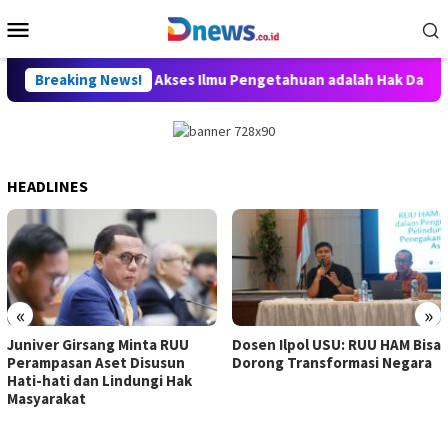
Skip
Mobile
to
Menu
content
, Willy Aditya: Akses Ilmu Pengetahuan adalah Hak Dasar Warga
Breaking News!
HEADLINES
«
»
Juniver Girsang Minta RUU
Dosen Ilpol USU: RUU HAM Bisa
Perampasan Aset Disusun
Dorong Transformasi Negara
Hati-hati dan Lindungi Hak
Masyarakat