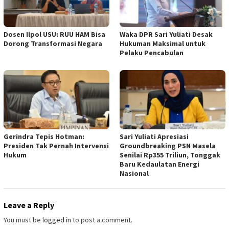
Dosen Ilpol USU: RUU HAM Bisa
Waka DPR Sari Yuliati Desak
Dorong Transformasi Negara
Hukuman Maksimal untuk
Pelaku Pencabulan
Gerindra Tepis Hotman:
Sari Yuliati Apresiasi
Presiden Tak Pernah Intervensi
Groundbreaking PSN Masela
Hukum
Senilai Rp355 Triliun, Tonggak
Baru Kedaulatan Energi
Nasional
Leave a Reply
You must be
logged in
to post a comment.