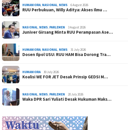
HUMANIORA
,
NASIONAL
,
NEWS
6 August 2026
RUU Perbukuan, Willy Aditya: Akses Ilmu …
NASIONAL
,
NEWS
,
PARLEMEN
3 August 2026
Juniver Girsang Minta RUU Perampasan Ase…
HUMANIORA
,
NASIONAL
,
NEWS
31 July 2026
Dosen Ilpol USU: RUU HAM Bisa Dorong Tra…
HUMANIORA
30 July 2026
Koalisi WE FOR JET Desak Prinsip GEDSI M…
NASIONAL
,
NEWS
,
PARLEMEN
20 July 2026
Waka DPR Sari Yuliati Desak Hukuman Maks…