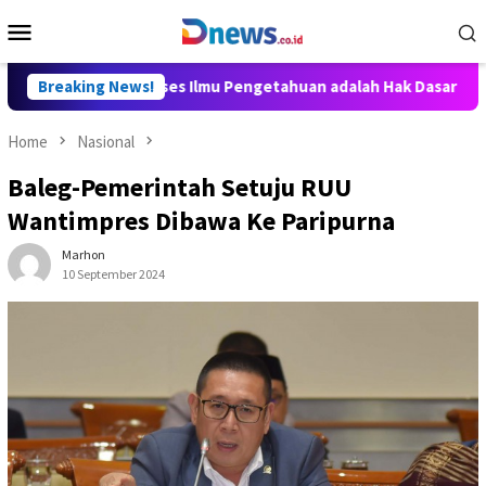
Skip
Mobile
to
Menu
content
y Aditya: Akses Ilmu Pengetahuan adalah Hak Dasar Warga Negar
Breaking News!
Home
Nasional
Baleg-Pemerintah Setuju RUU
Wantimpres Dibawa Ke Paripurna
Marhon
10 September 2024