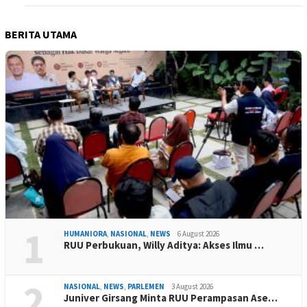
BERITA UTAMA
1
HUMANIORA
,
NASIONAL
,
NEWS
6 August 2026
RUU Perbukuan, Willy Aditya: Akses Ilmu …
2
NASIONAL
,
NEWS
,
PARLEMEN
3 August 2026
Juniver Girsang Minta RUU Perampasan Ase…