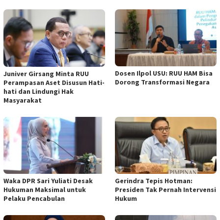
Dosen Ilpol USU: RUU HAM Bisa
Juniver Girsang Minta RUU
Dorong Transformasi Negara
Perampasan Aset Disusun Hati-
hati dan Lindungi Hak
Masyarakat
Waka DPR Sari Yuliati Desak
Gerindra Tepis Hotman:
Hukuman Maksimal untuk
Presiden Tak Pernah Intervensi
Pelaku Pencabulan
Hukum