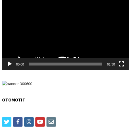
Video
Player
00:00
01:30
OTOMOTIF
twitter
facebook
instagram
youtube
email