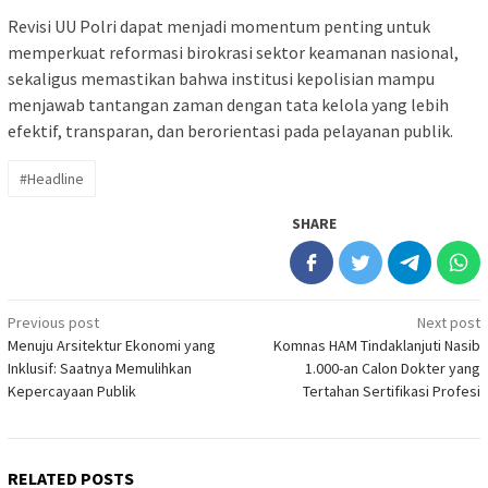
Revisi UU Polri dapat menjadi momentum penting untuk
memperkuat reformasi birokrasi sektor keamanan nasional,
sekaligus memastikan bahwa institusi kepolisian mampu
menjawab tantangan zaman dengan tata kelola yang lebih
efektif, transparan, dan berorientasi pada pelayanan publik.
#Headline
SHARE
Post
Previous post
Next post
Menuju Arsitektur Ekonomi yang
Komnas HAM Tindaklanjuti Nasib
navigation
Inklusif: Saatnya Memulihkan
1.000-an Calon Dokter yang
Kepercayaan Publik
Tertahan Sertifikasi Profesi
RELATED POSTS