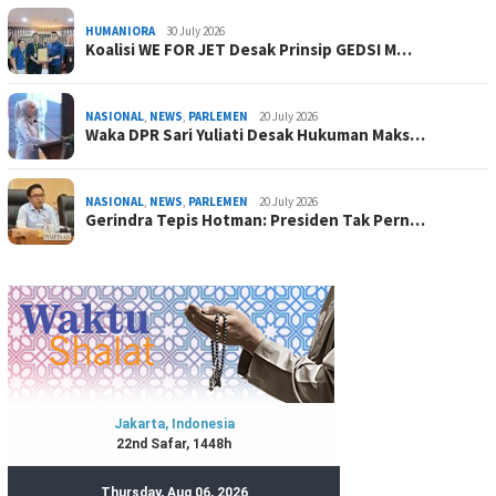
HUMANIORA
30 July 2026
Koalisi WE FOR JET Desak Prinsip GEDSI M…
NASIONAL
,
NEWS
,
PARLEMEN
20 July 2026
Waka DPR Sari Yuliati Desak Hukuman Maks…
NASIONAL
,
NEWS
,
PARLEMEN
20 July 2026
Gerindra Tepis Hotman: Presiden Tak Pern…