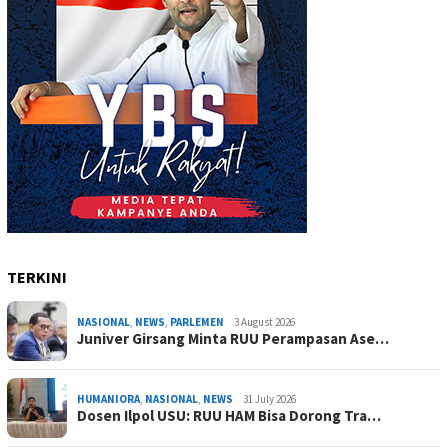
TERKINI
NASIONAL
,
NEWS
,
PARLEMEN
3 August 2026
Juniver Girsang Minta RUU Perampasan Ase…
HUMANIORA
,
NASIONAL
,
NEWS
31 July 2026
Dosen Ilpol USU: RUU HAM Bisa Dorong Tra…