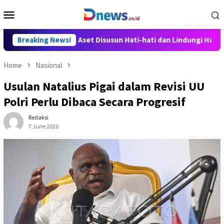
Skip
Mobile
to
Menu
content
Perampasan Aset Disusun Hati-hati dan Lindungi Hak Masyarakat
Breaking News!
Home
Nasional
Usulan Natalius Pigai dalam Revisi UU
Polri Perlu Dibaca Secara Progresif
Redaksi
7 June 2026