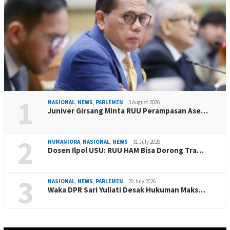
1
NASIONAL
,
NEWS
,
PARLEMEN
3 August 2026
Juniver Girsang Minta RUU Perampasan Ase…
2
HUMANIORA
,
NASIONAL
,
NEWS
31 July 2026
Dosen Ilpol USU: RUU HAM Bisa Dorong Tra…
3
NASIONAL
,
NEWS
,
PARLEMEN
20 July 2026
Waka DPR Sari Yuliati Desak Hukuman Maks…